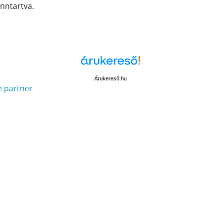
enntartva.
Árukereső.hu
e partner