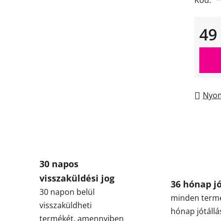
Kód:
49
Egysé
Nyom
30 napos
visszaküldési jog
36 hónap jó
30 napon belül
minden term
visszaküldheti
hónap jótállá
termékét, amennyiben