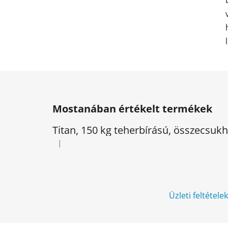
L
á
Mostanában értékelt termékek
b
l
Titan, 150 kg teherbírású, összecsu
é
|
A termék értékelése 5-ből 5 csillag.
c
Üzleti feltétele