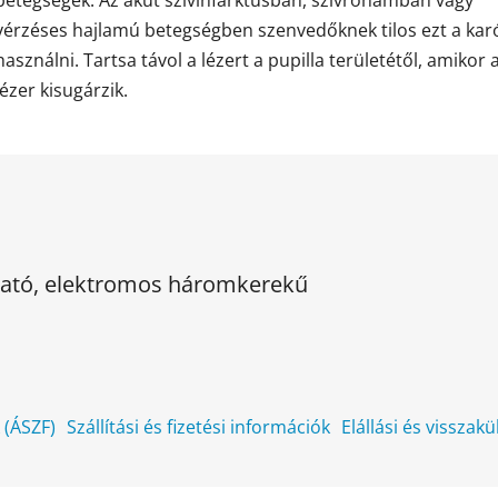
vérzéses hajlamú betegségben szenvedőknek tilos ezt a kar
használni. Tartsa távol a lézert a pupilla területétől, amikor 
lézer kisugárzik.
kható, elektromos háromkerekű
k (ÁSZF)
Szállítási és fizetési információk
Elállási és visszak