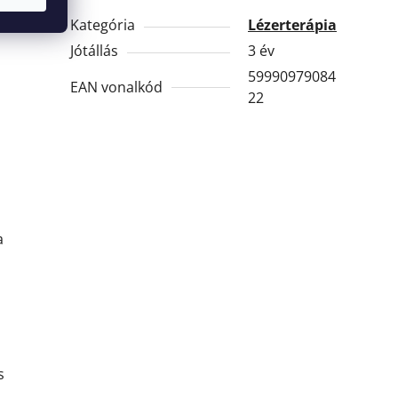
Kategória
Lézerterápia
Jótállás
3 év
59990979084
EAN vonalkód
22
a
s