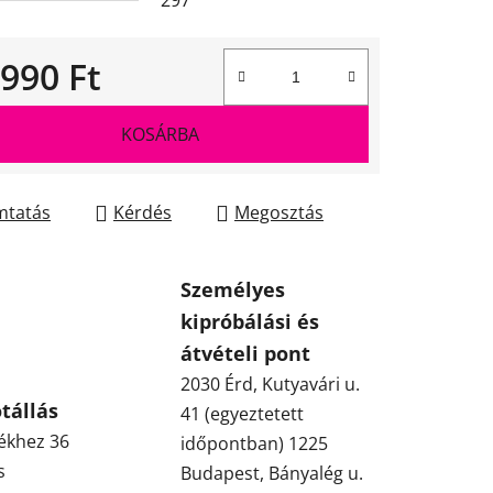
297
 990 Ft
gár:
KOSÁRBA
tatás
Kérdés
Megosztás
Személyes
kipróbálási és
átvételi pont
2030 Érd, Kutyavári u.
tállás
41 (egyeztetett
ékhez 36
időpontban) 1225
s
Budapest, Bányalég u.