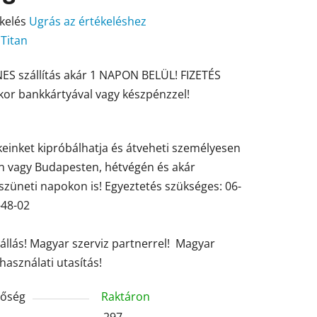
kelés
Ugrás az értékeléshez
:
Titan
ES szállítás akár 1 NAPON BELÜL! FIZETÉS
ése
kor bankkártyával vagy készpénzzel!
einket kipróbálhatja és átveheti személyesen
en vagy Budapesten, hétvégén és akár
züneti napokon is! Egyeztetés szükséges: 06-
-48-02
tállás! Magyar szerviz partnerrel! Magyar
használati utasítás!
tőség
Raktáron