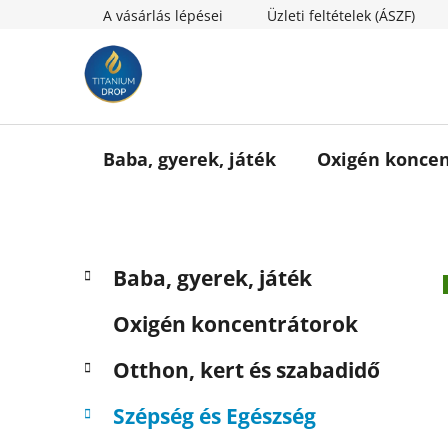
Ugrás
A vásárlás lépései
Üzleti feltételek (ÁSZF)
a
fő
tartalomhoz
Baba, gyerek, játék
Oxigén koncen
O
K
Kategóriák
Baba, gyerek, játék
a
l
átugrása
t
d
Oxigén koncentrátorok
e
a
g
l
Otthon, kert és szabadidő
ó
s
r
Szépség és Egészség
i
ó
á