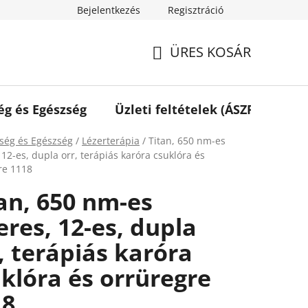
Bejelentkezés
Regisztráció
ÜRES KOSÁR
KOSÁR
ég és Egészség
Üzleti feltételek (ÁSZF)
Elé
ap
ség és Egészség
/
Lézerterápia
/
Titan, 650 nm-es
 12-es, dupla orr, terápiás karóra csuklóra és
re 1118
an, 650 nm-es
eres, 12-es, dupla
, terápiás karóra
klóra és orrüregre
18