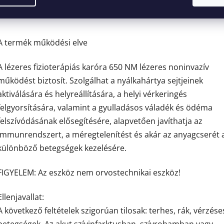
átlagos
értékelése
5-
ből
4,4
A termék működési elve
csillag.
A lézeres fizioterápiás karóra 650 NM lézeres noninvazív
működést biztosít. Szolgálhat a nyálkahártya sejtjeinek
aktiválására és helyreállítására, a helyi vérkeringés
felgyorsítására, valamint a gyulladásos váladék és ödéma
felszívódásának elősegítésére, alapvetően javíthatja az
immunrendszert, a méregtelenítést és akár az anyagcserét 
különböző betegségek kezelésére.
FIGYELEM: Az eszköz nem orvostechnikai eszköz!
Ellenjavallat:
A következő feltételek szigorúan tilosak: terhes, rák, vérzése
betegségek. Az akut szívinfarktusban, szívrohamban vagy