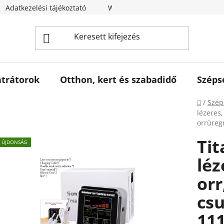
Adatkezelési tájékoztató
Webáruház értékelése
trátorok
Otthon, kert és szabadidő
Széps
Kezdől
/
Szép
lézeres,
orrüreg
Tit
ÚJDONSÁG
léz
orr
csu
11