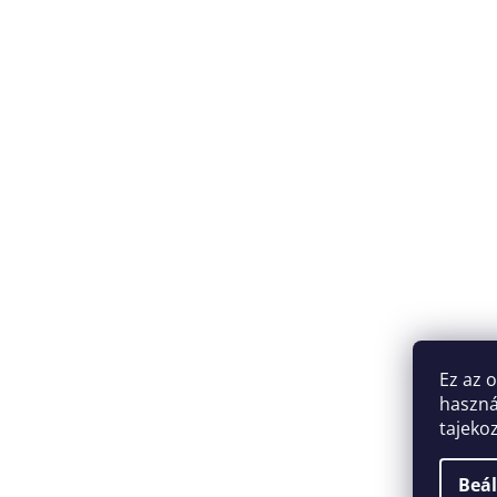
Ez az 
haszná
tajeko
Beál