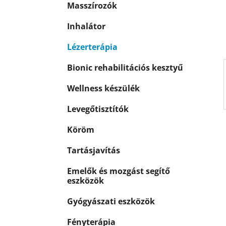
p
Masszírozók
k
a
n
Inhalátor
e
Lézerterápia
l
Bionic rehabilitációs kesztyű
Wellness készülék
Levegőtisztítók
Köröm
Tartásjavítás
Emelők és mozgást segítő
eszközök
Gyógyászati eszközök
Fényterápia