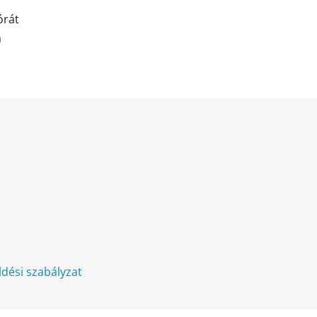
órát
a
üldési szabályzat