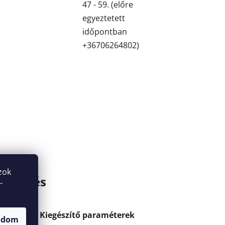
47 - 59. (előre
egyeztetett
időpontban
+36706264802)
zok
zélgetés
-
Kiegészítő paraméterek
adom