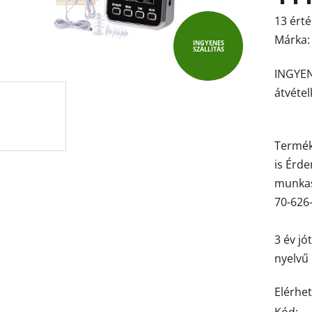
A
13 érté
termék
Márka
INGYENES
SZÁLLÍTÁS
átlagos
INGYEN
értékel
átvétel
5-
ből
4,4
Termék
csillag.
is Érd
munkas
70-626
3 év jó
nyelvű 
Elérhe