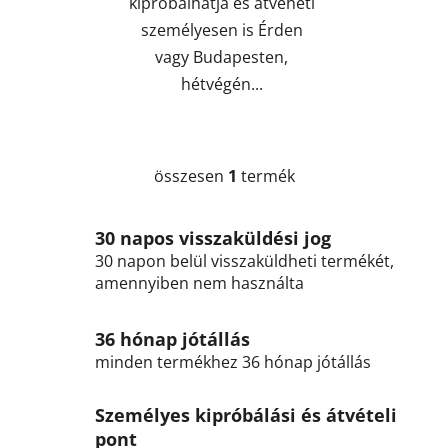
kipróbálhatja és átveheti
személyesen is Érden
vagy Budapesten,
hétvégén...
összesen
1
termék
L
i
s
30 napos visszaküldési jog
t
30 napon belül visszaküldheti termékét,
a
amennyiben nem használta
i
r
á
36 hónap jótállás
n
minden termékhez 36 hónap jótállás
y
í
Személyes kipróbálási és átvételi
t
pont