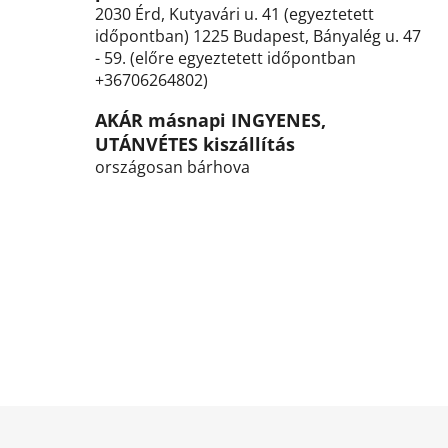
á
2030 Érd, Kutyavári u. 41 (egyeztetett
s
időpontban) 1225 Budapest, Bányalég u. 47
e
- 59. (előre egyeztetett időpontban
l
+36706264802)
e
m
AKÁR másnapi INGYENES,
e
UTÁNVÉTES kiszállítás
i
országosan bárhova
L
á