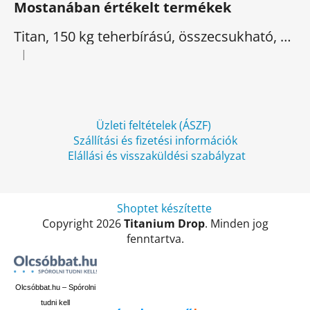
Mostanában értékelt termékek
b
l
Titan, 150 kg teherbírású, összecsukható, elektromos háromkerekű
é
|
A termék értékelése 5-ből 5 csillag.
c
Üzleti feltételek (ÁSZF)
Szállítási és fizetési információk
Elállási és visszaküldési szabályzat
Shoptet készítette
Copyright 2026
Titanium Drop
. Minden jog
fenntartva.
Olcsóbbat.hu – Spórolni
tudni kell