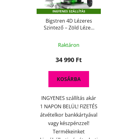
k
d
INGYENES SZÁLLÍTÁS
e
e
k
Bigstren 4D Lézeres
z
Szintező – Zöld Lézer,
l
é
360 Fokos Sugár,
i
s
A
Vízálló IP54, Falra
s
Raktáron
e
Szerelhető Tartóval
termék
t
átlagos
34 990 Ft
á
értékelése
j
5-
a
KOSÁRBA
ből
4,7
INGYENES szállítás akár
csillag.
1 NAPON BELÜL! FIZETÉS
átvételkor bankkártyával
vagy készpénzzel!
Termékeinket