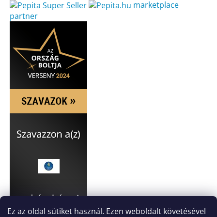
marketplace
partner
Ez az oldal sütiket használ. Ezen weboldalt követésével