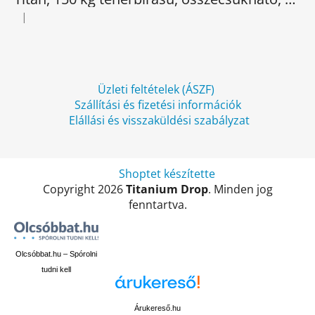
é
|
A termék értékelése 5-ből 5 csillag.
c
Üzleti feltételek (ÁSZF)
Szállítási és fizetési információk
Elállási és visszaküldési szabályzat
Shoptet készítette
Copyright 2026
Titanium Drop
. Minden jog
fenntartva.
Olcsóbbat.hu – Spórolni
tudni kell
Árukereső.hu