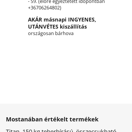
- 59. (előre egyeztetett időpontban
l
+36706264802)
e
m
AKÁR másnapi INGYENES,
e
UTÁNVÉTES kiszállítás
i
országosan bárhova
L
á
Mostanában értékelt termékek
b
l
Titan, 150 kg teherbírású, összecsukható, elektromos háromkerekű