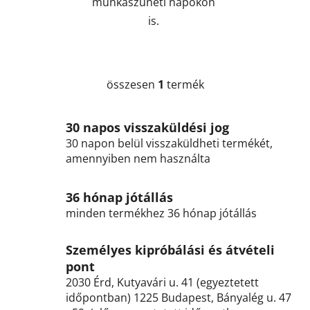
munkaszüneti napokon
is.
összesen
1
termék
L
i
s
30 napos visszaküldési jog
t
30 napon belül visszaküldheti termékét,
a
amennyiben nem használta
i
r
á
36 hónap jótállás
n
minden termékhez 36 hónap jótállás
y
í
Személyes kipróbálási és átvételi
t
pont
á
2030 Érd, Kutyavári u. 41 (egyeztetett
s
időpontban) 1225 Budapest, Bányalég u. 47
e