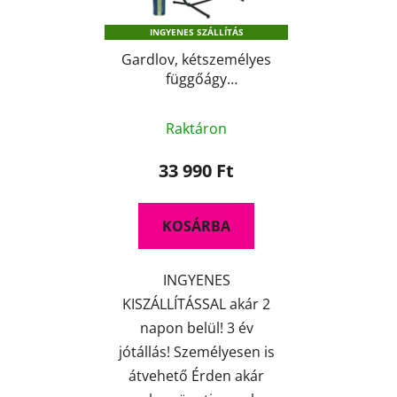
k
d
INGYENES SZÁLLÍTÁS
e
e
k
Gardlov, kétszemélyes
z
függőágy
l
é
tartóállvánnyal, zsákkal
i
s
A
s
Raktáron
e
termék
t
átlagos
33 990 Ft
á
értékelése
j
5-
a
KOSÁRBA
ből
4,5
INGYENES
csillag.
KISZÁLLÍTÁSSAL akár 2
napon belül! 3 év
jótállás! Személyesen is
átvehető Érden akár