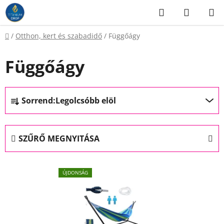
Ugrás
Keresés
KOSÁR
a
fő
Kezdőlap
/
Otthon, kert és szabadidő
/
Függőágy
tartalomhoz
Függőágy
T
Sorrend:
Legolcsóbb elöl
e
r
m
SZŰRŐ MEGNYITÁSA
é
k
T
e
ÚJDONSÁG
e
k
r
r
m
e
é
n