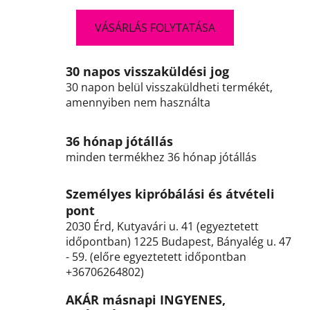
VÁSÁRLÁS FOLYTATÁSA
30 napos visszaküldési jog
30 napon belül visszaküldheti termékét,
amennyiben nem használta
36 hónap jótállás
minden termékhez 36 hónap jótállás
Személyes kipróbálási és átvételi
pont
2030 Érd, Kutyavári u. 41 (egyeztetett
időpontban) 1225 Budapest, Bányalég u. 47
- 59. (előre egyeztetett időpontban
+36706264802)
AKÁR másnapi INGYENES,