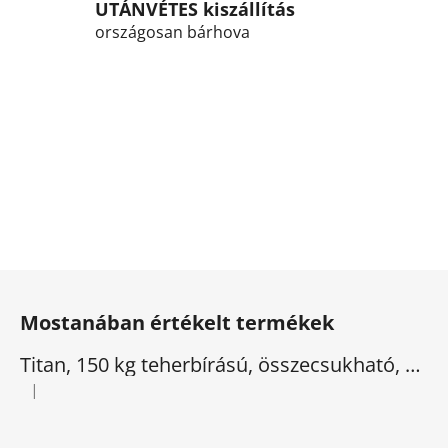
UTÁNVÉTES kiszállítás
országosan bárhova
L
á
Mostanában értékelt termékek
b
l
Titan, 150 kg teherbírású, összecsukható, elektromos háromkerekű
é
|
A termék értékelése 5-ből 5 csillag.
c