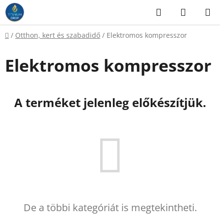
Ugrás
Keresés
KOSÁR
a
fő
Kezdőlap
/
Otthon, kert és szabadidő
/
Elektromos kompresszor
tartalomhoz
Elektromos kompresszor
A terméket jelenleg előkészítjük.
De a többi kategóriát is megtekintheti.