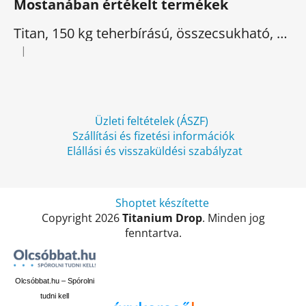
Mostanában értékelt termékek
b
l
Titan, 150 kg teherbírású, összecsukható, elektromos háromkerekű
é
|
A termék értékelése 5-ből 5 csillag.
c
Üzleti feltételek (ÁSZF)
Szállítási és fizetési információk
Elállási és visszaküldési szabályzat
Shoptet készítette
Copyright 2026
Titanium Drop
. Minden jog
fenntartva.
Olcsóbbat.hu – Spórolni
tudni kell