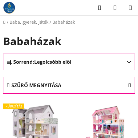
Ugrás
Keresés
KOSÁR
a
fő
Kezdőlap
/
Baba, gyerek, játék
/
Babaházak
tartalomhoz
Babaházak
T
Sorrend:
Legolcsóbb elöl
e
r
m
SZŰRŐ MEGNYITÁSA
é
k
T
e
KIÁRUSÍTÁS
e
k
r
r
m
e
é
n