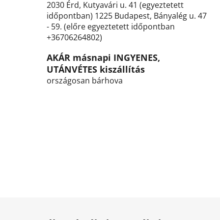
2030 Érd, Kutyavári u. 41 (egyeztetett
s
időpontban) 1225 Budapest, Bányalég u. 47
e
- 59. (előre egyeztetett időpontban
l
+36706264802)
e
m
AKÁR másnapi INGYENES,
e
UTÁNVÉTES kiszállítás
i
országosan bárhova
L
á