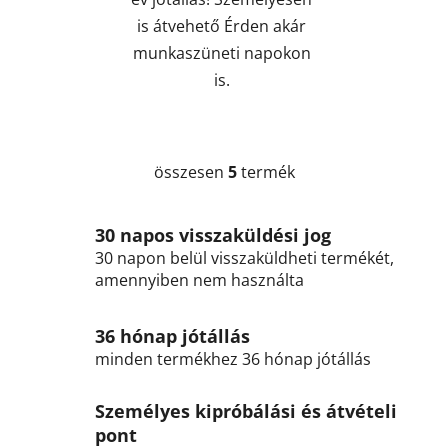
is átvehető Érden akár
munkaszüneti napokon
is.
összesen
5
termék
L
i
s
30 napos visszaküldési jog
t
30 napon belül visszaküldheti termékét,
a
amennyiben nem használta
i
r
á
36 hónap jótállás
n
minden termékhez 36 hónap jótállás
y
í
Személyes kipróbálási és átvételi
t
pont
á