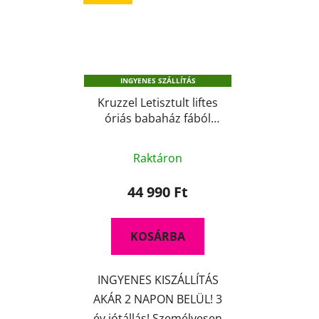
INGYENES SZÁLLÍTÁS
Kruzzel Letisztult liftes
óriás babaház fából
114 cm
A
Raktáron
termék
átlagos
44 990 Ft
értékelése
5-
KOSÁRBA
ből
5,0
INGYENES KISZÁLLÍTÁS
csillag.
AKÁR 2 NAPON BELÜL! 3
év jótállás! Személyesen