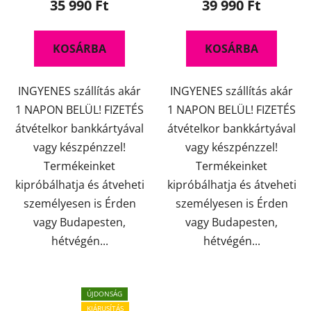
35 990 Ft
39 990 Ft
értékelése
értékelése
5-
5-
KOSÁRBA
KOSÁRBA
ből
ből
4,4
4,9
INGYENES szállítás akár
INGYENES szállítás akár
csillag.
csillag.
1 NAPON BELÜL! FIZETÉS
1 NAPON BELÜL! FIZETÉS
átvételkor bankkártyával
átvételkor bankkártyával
vagy készpénzzel!
vagy készpénzzel!
Termékeinket
Termékeinket
kipróbálhatja és átveheti
kipróbálhatja és átveheti
személyesen is Érden
személyesen is Érden
vagy Budapesten,
vagy Budapesten,
hétvégén...
hétvégén...
ÚJDONSÁG
KIÁRUSÍTÁS