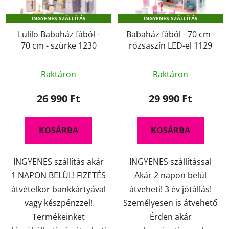
k
d
INGYENES SZÁLLÍTÁS
INGYENES SZÁLLÍTÁS
e
e
k
Lulilo Babaház fából -
Babaház fából - 70 cm -
z
70 cm - szürke 1230
rózsaszín LED-el 1129
l
é
i
s
A
A
s
Raktáron
Raktáron
e
termék
termék
t
átlagos
átlagos
26 990 Ft
29 990 Ft
á
értékelése
értékelése
j
5-
5-
a
KOSÁRBA
KOSÁRBA
ből
ből
4,3
5,0
INGYENES szállítás akár
INGYENES szállítással
csillag.
csillag.
1 NAPON BELÜL! FIZETÉS
Akár 2 napon belül
átvételkor bankkártyával
átveheti! 3 év jótállás!
vagy készpénzzel!
Személyesen is átvehető
Termékeinket
Érden akár