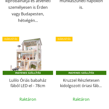
kipróbálhatja és átveheti
munkaszüneti napokon
személyesen is Érden
is.
vagy Budapesten,
hétvégén...
KIÁRUSÍTÁS
KIÁRUSÍTÁS
INGYENES SZÁLLÍTÁS
INGYENES SZÁLLÍTÁS
Lulilo Óriás babaház
Kruzzel Részletesen
fából LED-el - 78cm
kidolgozott óriasi fából
készült Babaház
A
A
medencével #piros-
Raktáron
Raktáron
termék
barna
termék
átlagos
átlagos