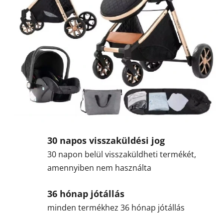
ö
z
l
i
Ö
n
t
a
30 napos visszaküldési jog
30 napon belül visszaküldheti termékét,
z
amennyiben nem használta
o
36 hónap jótállás
n
minden termékhez 36 hónap jótállás
l