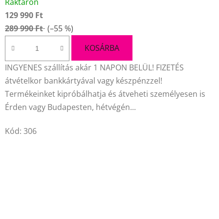
Raktáron
termék
129 990 Ft
átlagos
289 990 Ft
(–55 %)
értékelése
5-
KOSÁRBA
ből
INGYENES szállítás akár 1 NAPON BELÜL! FIZETÉS
4,4
átvételkor bankkártyával vagy készpénzzel!
csillag.
Termékeinket kipróbálhatja és átveheti személyesen is
Érden vagy Budapesten, hétvégén...
Kód:
306