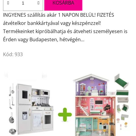
5-
KOSÁRBA
ből
INGYENES szállítás akár 1 NAPON BELÜL! FIZETÉS
4,5
átvételkor bankkártyával vagy készpénzzel!
csillag.
Termékeinket kipróbálhatja és átveheti személyesen is
Érden vagy Budapesten, hétvégén...
Kód:
933