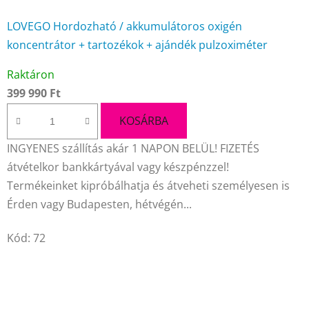
LOVEGO Hordozható / akkumulátoros oxigén
koncentrátor + tartozékok + ajándék pulzoximéter
A
Raktáron
termék
399 990 Ft
átlagos
értékelése
KOSÁRBA
5-
INGYENES szállítás akár 1 NAPON BELÜL! FIZETÉS
ből
átvételkor bankkártyával vagy készpénzzel!
4,7
Termékeinket kipróbálhatja és átveheti személyesen is
csillag.
Érden vagy Budapesten, hétvégén...
Kód:
72