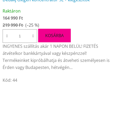
A
Raktáron
termék
164 990 Ft
átlagos
219 990 Ft
(–25 %)
értékelése
5-
KOSÁRBA
ből
INGYENES szállítás akár 1 NAPON BELÜL! FIZETÉS
4,6
átvételkor bankkártyával vagy készpénzzel!
csillag.
Termékeinket kipróbálhatja és átveheti személyesen is
Érden vagy Budapesten, hétvégén...
Kód:
44