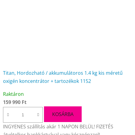
Titan, Hordozható / akkumulátoros 1.4 kg kis méretű
oxigén koncentrátor + tartozékok 1152
A
Raktáron
termék
159 990 Ft
átlagos
értékelése
KOSÁRBA
5-
INGYENES szállítás akár 1 NAPON BELÜL! FIZETÉS
ből
átvételkor bankkártyával vagy készpénzzel!