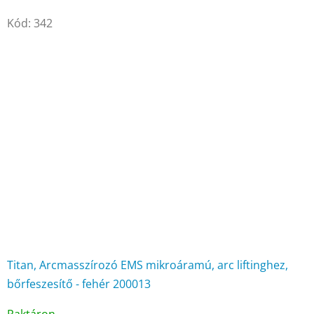
Kód:
342
Titan, Arcmasszírozó EMS mikroáramú, arc liftinghez,
bőrfeszesítő - fehér 200013
A