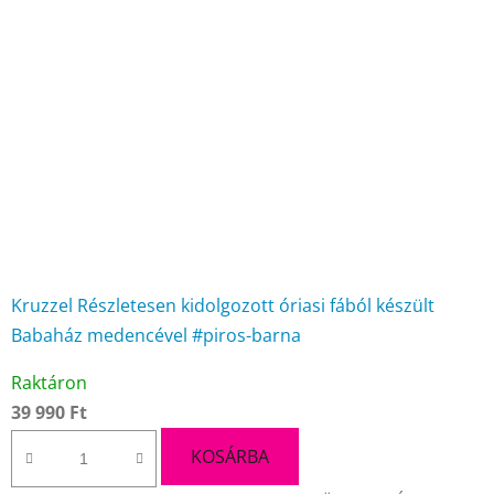
Kruzzel Részletesen kidolgozott óriasi fából készült
Babaház medencével #piros-barna
A
Raktáron
termék
39 990 Ft
átlagos
értékelése
KOSÁRBA
5-