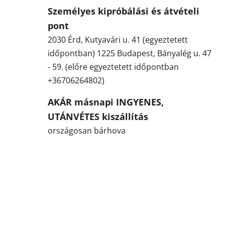
i
Személyes kipróbálási és átvételi
pont
n
2030 Érd, Kutyavári u. 41 (egyeztetett
e
időpontban) 1225 Budapest, Bányalég u. 47
á
- 59. (előre egyeztetett időpontban
+36706264802)
r
u
AKÁR másnapi INGYENES,
UTÁNVÉTES kiszállítás
h
országosan bárhova
á
z
u
n
k