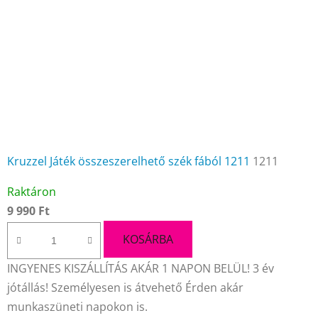
Kruzzel Játék összeszerelhető szék fából 1211
1211
A
Raktáron
termék
9 990 Ft
átlagos
értékelése
KOSÁRBA
5-
INGYENES KISZÁLLÍTÁS AKÁR 1 NAPON BELÜL! 3 év
ből
jótállás! Személyesen is átvehető Érden akár
4,5
munkaszüneti napokon is.
csillag.