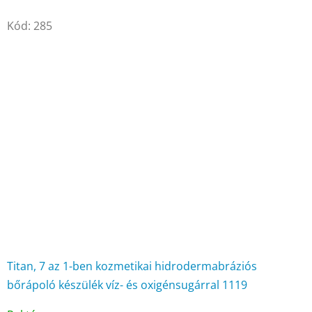
Kód:
285
Titan, 7 az 1-ben kozmetikai hidrodermabráziós
bőrápoló készülék víz- és oxigénsugárral 1119
A