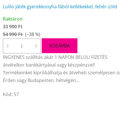
Lulilo Játék gyerekkonyha fából kellékekkel, fehér-zöld
A
Raktáron
termék
33 990 Ft
átlagos
54 990 Ft
(–38 %)
értékelése
5-
KOSÁRBA
ből
INGYENES szállítás akár 1 NAPON BELÜL! FIZETÉS
4,6
átvételkor bankkártyával vagy készpénzzel!
csillag.
Termékeinket kipróbálhatja és átveheti személyesen is
Érden vagy Budapesten, hétvégén...
Kód:
57