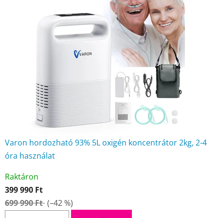
Varon hordozható 93% 5L oxigén koncentrátor 2kg, 2-4
óra használat
A
Raktáron
termék
399 990 Ft
átlagos
699 990 Ft
(–42 %)
értékelése