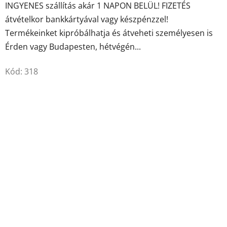
INGYENES szállítás akár 1 NAPON BELÜL! FIZETÉS
4,7
átvételkor bankkártyával vagy készpénzzel!
csillag.
Termékeinket kipróbálhatja és átveheti személyesen is
Érden vagy Budapesten, hétvégén...
Kód:
318