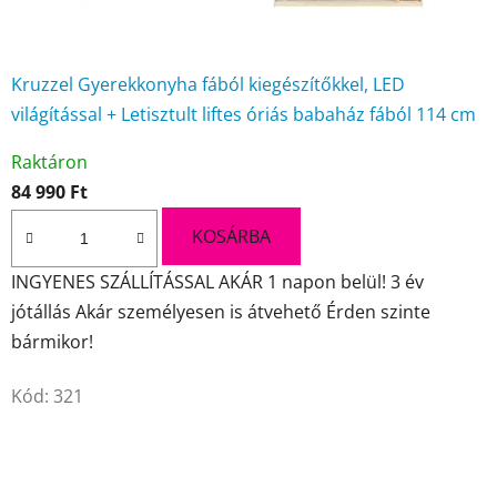
Kruzzel Gyerekkonyha fából kiegészítőkkel, LED
világítással + Letisztult liftes óriás babaház fából 114 cm
A
Raktáron
termék
84 990 Ft
átlagos
értékelése
KOSÁRBA
5-
INGYENES SZÁLLÍTÁSSAL AKÁR 1 napon belül! 3 év
ből
jótállás Akár személyesen is átvehető Érden szinte
5,0
bármikor!
csillag.
Kód:
321