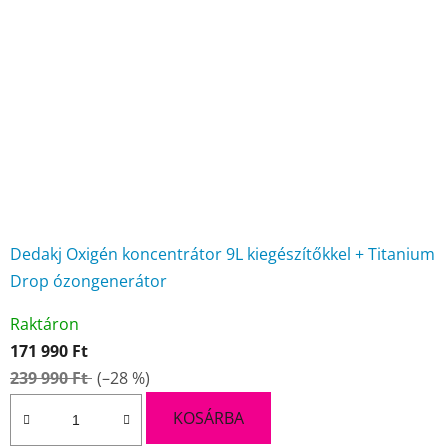
Dedakj Oxigén koncentrátor 9L kiegészítőkkel + Titanium
Drop ózongenerátor
A
Raktáron
termék
171 990 Ft
átlagos
239 990 Ft
(–28 %)
értékelése
5-
KOSÁRBA
ből