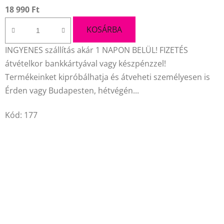
termék
18 990 Ft
átlagos
értékelése
KOSÁRBA
5-
INGYENES szállítás akár 1 NAPON BELÜL! FIZETÉS
ből
átvételkor bankkártyával vagy készpénzzel!
5,0
Termékeinket kipróbálhatja és átveheti személyesen is
csillag.
Érden vagy Budapesten, hétvégén...
Kód:
177