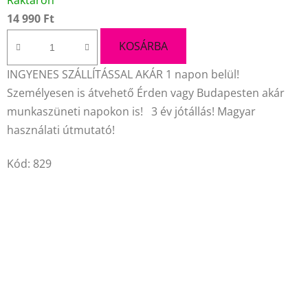
Raktáron
termék
14 990 Ft
átlagos
értékelése
KOSÁRBA
5-
INGYENES SZÁLLÍTÁSSAL AKÁR 1 napon belül!
ből
Személyesen is átvehető Érden vagy Budapesten akár
4,2
munkaszüneti napokon is! 3 év jótállás! Magyar
csillag.
használati útmutató!
Kód:
829