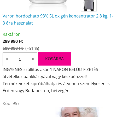
Varon hordozható 93% 5L oxigén koncentrátor 2.8 kg, 1-
3 óra használat
A
Raktáron
termék
289 990 Ft
átlagos
599 990 Ft
(–51 %)
értékelése
5-
KOSÁRBA
ből
INGYENES szállítás akár 1 NAPON BELÜL! FIZETÉS
4,7
átvételkor bankkártyával vagy készpénzzel!
csillag.
Termékeinket kipróbálhatja és átveheti személyesen is
Érden vagy Budapesten, hétvégén...
Kód:
957