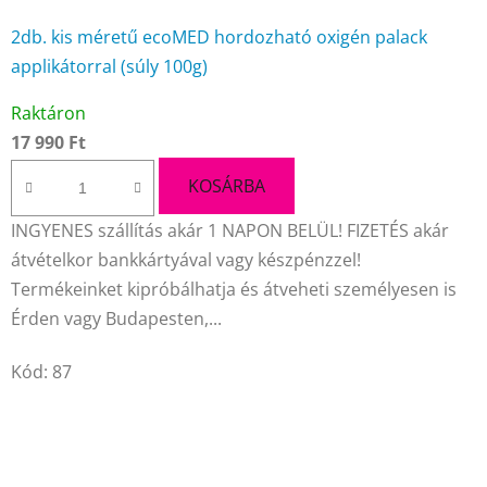
2db. kis méretű ecoMED hordozható oxigén palack
applikátorral (súly 100g)
A
Raktáron
termék
17 990 Ft
átlagos
értékelése
KOSÁRBA
5-
INGYENES szállítás akár 1 NAPON BELÜL! FIZETÉS akár
ből
átvételkor bankkártyával vagy készpénzzel!
4,4
Termékeinket kipróbálhatja és átveheti személyesen is
csillag.
Érden vagy Budapesten,...
Kód:
87