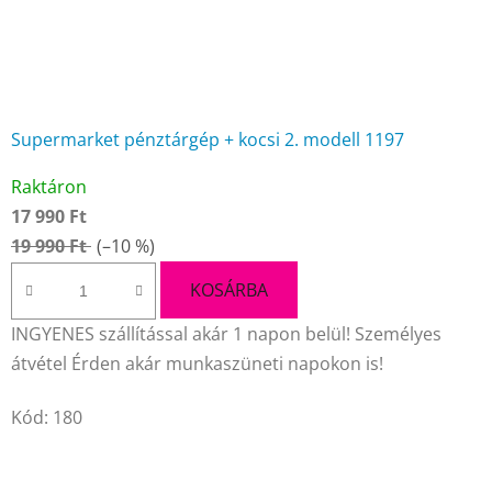
Supermarket pénztárgép + kocsi 2. modell 1197
A
Raktáron
termék
17 990 Ft
átlagos
19 990 Ft
(–10 %)
értékelése
5-
KOSÁRBA
ből
INGYENES szállítással akár 1 napon belül! Személyes
5,0
átvétel Érden akár munkaszüneti napokon is!
csillag.
Kód:
180