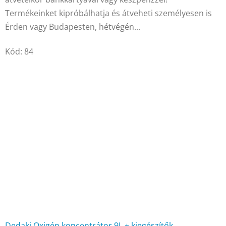
4,5
Termékeinket kipróbálhatja és átveheti személyesen is
csillag.
Érden vagy Budapesten, hétvégén...
Kód:
84
Dedakj Oxigén koncentrátor 9L + kiegészítők