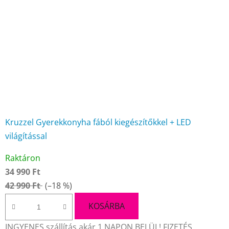
Kruzzel Gyerekkonyha fából kiegészítőkkel + LED
világítással
A
Raktáron
termék
34 990 Ft
átlagos
42 990 Ft
(–18 %)
értékelése
5-
KOSÁRBA
ből
INGYENES szállítás akár 1 NAPON BELÜL! FIZETÉS