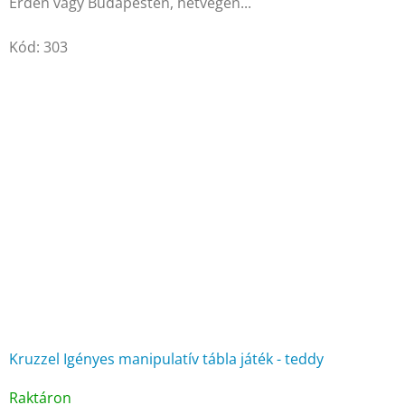
Érden vagy Budapesten, hétvégén...
Kód:
303
Kruzzel Igényes manipulatív tábla játék - teddy
A
Raktáron