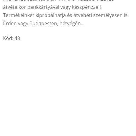
4,5
átvételkor bankkártyával vagy készpénzzel!
csillag.
Termékeinket kipróbálhatja és átveheti személyesen is
Érden vagy Budapesten, hétvégén...
Kód:
48