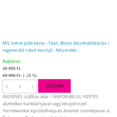
M/L méret jobb kezes - Titan, Bionic kézrehabilitációs /
regeneráló robot kesztyű - felszerelés -
A
Raktáron
termék
49 990 Ft
átlagos
69 990 Ft
(–28 %)
értékelése
5-
KOSÁRBA
ből
INGYENES szállítás akár 1 NAPON BELÜL! FIZETÉS
4,5
átvételkor bankkártyával vagy készpénzzel!
csillag.
Termékeinket kipróbálhatja és átveheti személyesen is