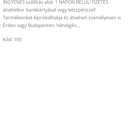
INGYENES szállítás akár 1 NAPON BELÜL! FIZETÉS
ből
átvételkor bankkártyával vagy készpénzzel!
4,9
Termékeinket kipróbálhatja és átveheti személyesen is
csillag.
Érden vagy Budapesten, hétvégén...
Kód:
105