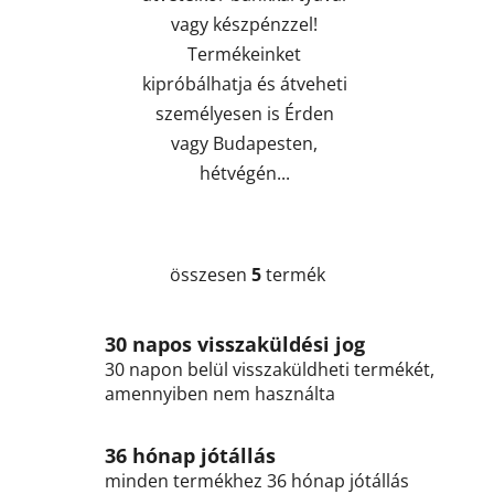
vagy készpénzzel!
Termékeinket
kipróbálhatja és átveheti
személyesen is Érden
vagy Budapesten,
hétvégén...
összesen
5
termék
L
i
s
30 napos visszaküldési jog
t
30 napon belül visszaküldheti termékét,
a
amennyiben nem használta
i
r
á
36 hónap jótállás
n
minden termékhez 36 hónap jótállás