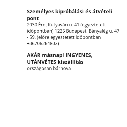
y
í
Személyes kipróbálási és átvételi
t
pont
á
2030 Érd, Kutyavári u. 41 (egyeztetett
s
időpontban) 1225 Budapest, Bányalég u. 47
e
- 59. (előre egyeztetett időpontban
l
+36706264802)
e
m
AKÁR másnapi INGYENES,
e
UTÁNVÉTES kiszállítás
i
országosan bárhova