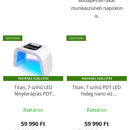
Budapesten akár
munkaszüneti napokon
is.
ÚJDONSÁG
ÚJDONSÁG
INGYENES SZÁLLÍTÁS
INGYENES SZÁLLÍTÁS
Titan, 7 színű LED
Titan, 7 színű PDT LED
fényterápiás PDT
hideg nano víz
spektrométeres
permetező bőrápoló
A
A
bőrhidratáló
foton terápiás lámpa
Raktáron
Raktáron
fotonterápiás lámpa -
termék
1121
termék
267 LED
átlagos
átlagos
59 990 Ft
59 990 Ft
értékelése
értékelése