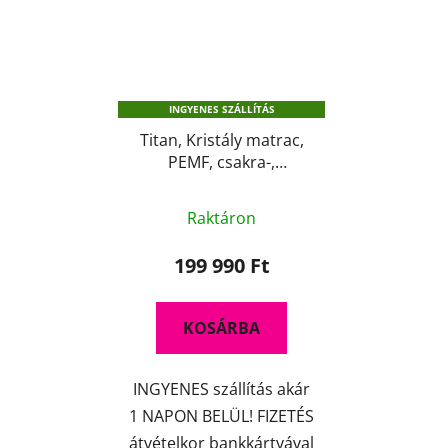
INGYENES SZÁLLÍTÁS
Titan, Kristály matrac,
PEMF, csakra-,
fotonterápia
A
Raktáron
termék
átlagos
199 990 Ft
értékelése
5-
KOSÁRBA
ből
4,5
INGYENES szállítás akár
csillag.
1 NAPON BELÜL! FIZETÉS
átvételkor bankkártyával