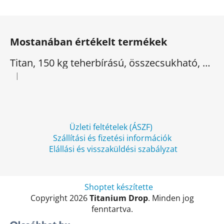
L
á
Mostanában értékelt termékek
b
l
Titan, 150 kg teherbírású, összecsukható, elektromos háromkerekű
é
|
A termék értékelése 5-ből 5 csillag.
c
Üzleti feltételek (ÁSZF)
Szállítási és fizetési információk
Elállási és visszaküldési szabályzat
Shoptet készítette
Copyright 2026
Titanium Drop
. Minden jog
fenntartva.