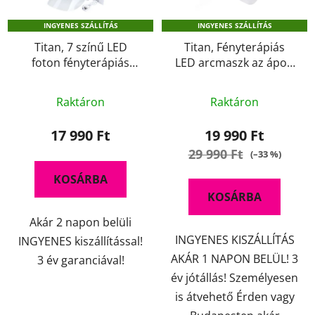
k
d
INGYENES SZÁLLÍTÁS
INGYENES SZÁLLÍTÁS
e
e
k
Titan, 7 színű LED
Titan, Fényterápiás
z
foton fényterápiás
LED arcmaszk az ápolt
l
é
arcmaszk 1120
bőrért 1146
i
s
A
A
s
Raktáron
Raktáron
e
termék
termék
t
átlagos
átlagos
17 990 Ft
19 990 Ft
á
értékelése
értékelése
29 990 Ft
(–33 %)
j
5-
5-
a
KOSÁRBA
ből
ből
KOSÁRBA
4,6
4,4
Akár 2 napon belüli
csillag.
csillag.
INGYENES KISZÁLLÍTÁS
INGYENES kiszállítással!
AKÁR 1 NAPON BELÜL! 3
3 év garanciával!
év jótállás! Személyesen
is átvehető Érden vagy