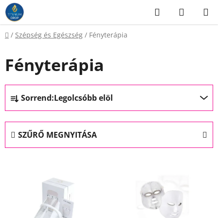
Ugrás
Keresés
KOSÁR
a
fő
Kezdőlap
/
Szépség és Egészség
/
Fényterápia
tartalomhoz
Fényterápia
T
Sorrend:
Legolcsóbb elöl
e
r
m
SZŰRŐ MEGNYITÁSA
é
k
T
e
e
k
r
r
m
e
é
n