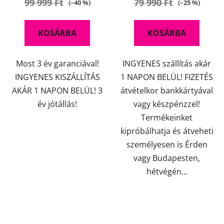
99 999 Ft
79 990 Ft
(–40 %)
(–25 %)
5-
5-
ből
ből
KOSÁRBA
KOSÁRBA
4,5
4,2
csillag.
csillag.
Most 3 év garanciával!
INGYENES szállítás akár
INGYENES KISZÁLLÍTÁS
1 NAPON BELÜL! FIZETÉS
AKÁR 1 NAPON BELÜL! 3
átvételkor bankkártyával
év jótállás!
vagy készpénzzel!
Termékeinket
kipróbálhatja és átveheti
személyesen is Érden
vagy Budapesten,
hétvégén...