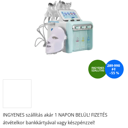
ből
4,4
csillag.
289 990
INGYENES
FT
SZÁLLÍTÁS
–55 %
INGYENES szállítás akár 1 NAPON BELÜL! FIZETÉS
átvételkor bankkártyával vagy készpénzzel!