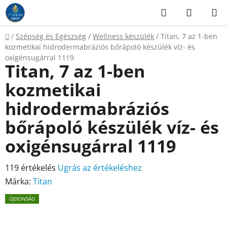
Ugrás
Keresés
KOSÁR
a
fő
Kezdőlap
/
Szépség és Egészség
/
Wellness készülék
/
Titan, 7 az 1-ben
tartalomhoz
kozmetikai hidrodermabráziós bőrápoló készülék víz- és
oxigénsugárral 1119
Titan, 7 az 1-ben
kozmetikai
hidrodermabráziós
bőrápoló készülék víz- és
oxigénsugárral 1119
A
119 értékelés
Ugrás az értékeléshez
termék
Márka:
Titan
átlagos
ÚJDONSÁG
értékelése
5-