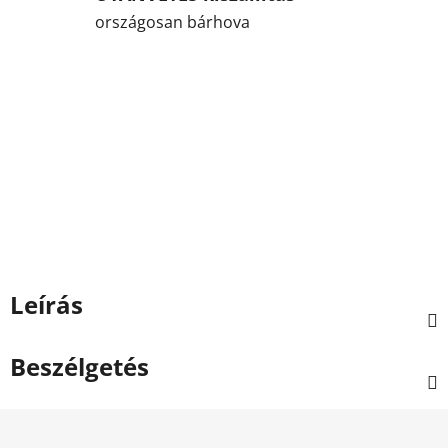
országosan bárhova
Leírás
Beszélgetés
L
á