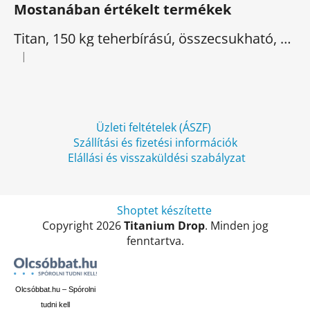
Mostanában értékelt termékek
b
l
Titan, 150 kg teherbírású, összecsukható, elektromos háromkerekű
é
|
A termék értékelése 5-ből 5 csillag.
c
Üzleti feltételek (ÁSZF)
Szállítási és fizetési információk
Elállási és visszaküldési szabályzat
Shoptet készítette
Copyright 2026
Titanium Drop
. Minden jog
fenntartva.
Olcsóbbat.hu – Spórolni
tudni kell