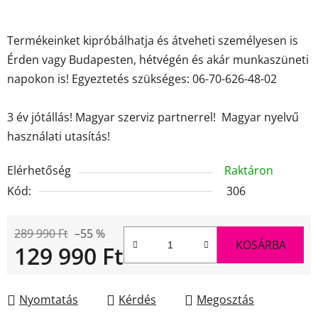
Termékeinket kipróbálhatja és átveheti személyesen is
Érden vagy Budapesten, hétvégén és akár munkaszüneti
napokon is! Egyeztetés szükséges: 06-70-626-48-02
3 év jótállás! Magyar szerviz partnerrel! Magyar nyelvű
használati utasítás!
Elérhetőség
Raktáron
Kód:
306
289 990 Ft
–55 %
KOSÁRBA
129 990 Ft
Egységár:
Nyomtatás
Kérdés
Megosztás