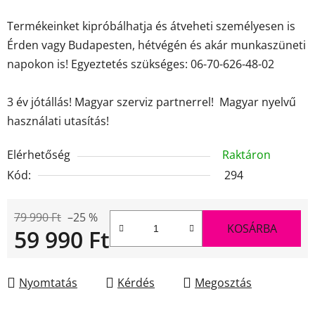
Termékeinket kipróbálhatja és átveheti személyesen is
Érden vagy Budapesten, hétvégén és akár munkaszüneti
napokon is! Egyeztetés szükséges: 06-70-626-48-02
3 év jótállás! Magyar szerviz partnerrel! Magyar nyelvű
használati utasítás!
Elérhetőség
Raktáron
Kód:
294
79 990 Ft
–25 %
KOSÁRBA
59 990 Ft
Egységár:
Nyomtatás
Kérdés
Megosztás