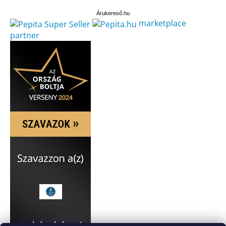
Árukereső.hu
marketplace
partner