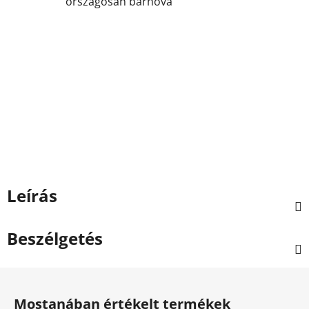
országosan bárhova
Leírás
Beszélgetés
L
á
Mostanában értékelt termékek