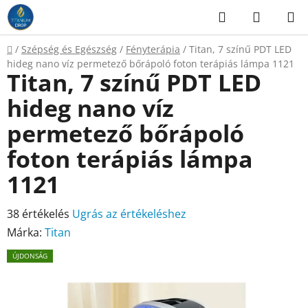
Ugrás
Keresés
KOSÁR
a
fő
Kezdőlap
/
Szépség és Egészség
/
Fényterápia
/
Titan, 7 színű PDT LED
tartalomhoz
hideg nano víz permetező bőrápoló foton terápiás lámpa 1121
Titan, 7 színű PDT LED
hideg nano víz
permetező bőrápoló
foton terápiás lámpa
1121
A
38 értékelés
Ugrás az értékeléshez
termék
Márka:
Titan
átlagos
ÚJDONSÁG
értékelése
5-
ből