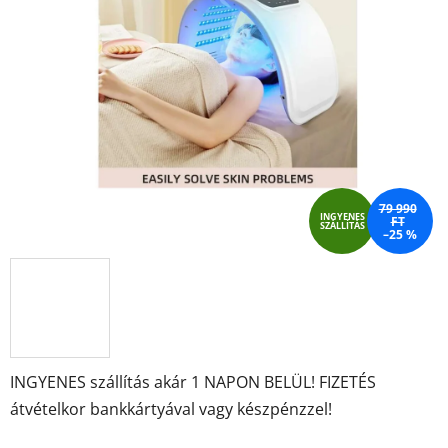
4,2
csillag.
79 990
INGYENES
FT
SZÁLLÍTÁS
–25 %
INGYENES szállítás akár 1 NAPON BELÜL! FIZETÉS
átvételkor bankkártyával vagy készpénzzel!