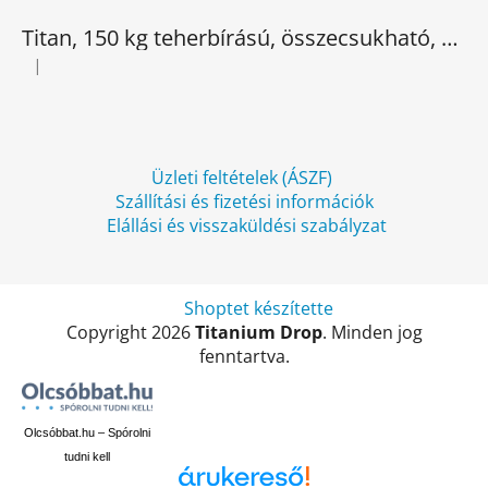
b
l
Titan, 150 kg teherbírású, összecsukható, elektromos háromkerekű
é
|
A termék értékelése 5-ből 5 csillag.
c
Üzleti feltételek (ÁSZF)
Szállítási és fizetési információk
Elállási és visszaküldési szabályzat
Shoptet készítette
Copyright 2026
Titanium Drop
. Minden jog
fenntartva.
Olcsóbbat.hu – Spórolni
tudni kell