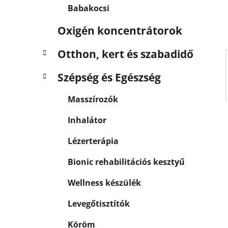
a
Babakocsi
n
e
Oxigén koncentrátorok
l
Otthon, kert és szabadidő
Szépség és Egészség
Masszírozók
Inhalátor
Lézerterápia
Bionic rehabilitációs kesztyű
Wellness készülék
Levegőtisztítók
Köröm