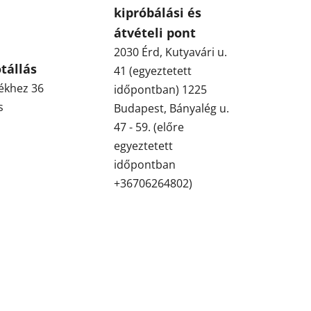
kipróbálási és
átvételi pont
2030 Érd, Kutyavári u.
tállás
41 (egyeztetett
ékhez 36
időpontban) 1225
s
Budapest, Bányalég u.
47 - 59. (előre
egyeztetett
időpontban
+36706264802)