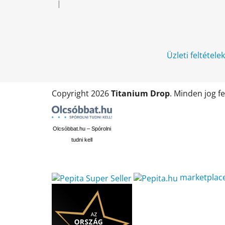
é
|
A termék értékelése 5-ből 5 csillag.
c
Üzleti feltétele
Copyright 2026
Titanium Drop
. Minden jog f
Olcsóbbat.hu – Spórolni
tudni kell
marketplac