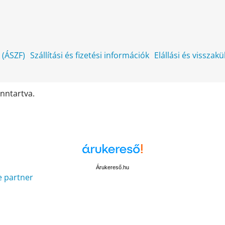
k (ÁSZF)
Szállítási és fizetési információk
Elállási és visszak
enntartva.
Árukereső.hu
e partner