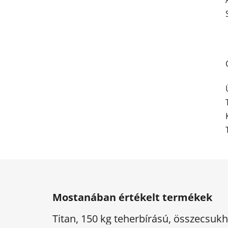
L
á
Mostanában értékelt termékek
b
l
Titan, 150 kg teherbírású, összecsu