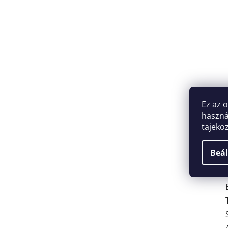
Ez az 
haszná
tajeko
Beál