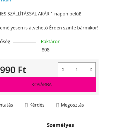
ES SZÁLLÍTÁSSAL AKÁR 1 napon belül!
ése
zemélyesen is átvehető Érden szinte bármikor!
tőség
Raktáron
808
 990 Ft
gár:
KOSÁRBA
tatás
Kérdés
Megosztás
Személyes