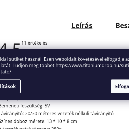
Leírás
Bes
4,5
A
11 értékelés
termék
átlagos
értékelése
oldal sütiket használ. Ezen weboldalt követésével elfogadja a
Műszaki adatok:
5-
latát. Tudjon meg többet
https://www.titaniumdrop.hu/suti
ből
4,5
ztato/
Teljesítmény: 5W
csillag.
Anyaga: ABS
lítások
Elfog
Adapter műszaki adatai: USB
Adapter paraméterei: 110-240V
Bemeneti feszültség: 5V
Távirányító: 20/30 méteres vezeték nélküli távirányító
Színes doboz mérete: 13 * 10 * 8 cm