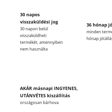
30 napos
visszaküldési jog
36 hónap jó
30 napon belül
minden term
visszaküldheti
hónap jótállá
termékét, amennyiben
nem használta
AKÁR másnapi INGYENES,
UTÁNVÉTES kiszállítás
országosan bárhova