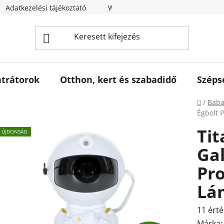
Adatkezelési tájékoztató
Webáruház értékelése
trátorok
Otthon, kert és szabadidő
Széps
Kezdől
/
Baba
Égbolt 
Tit
ÚJDONSÁG
Gal
Pro
Lá
A
11 érté
termék
Márka