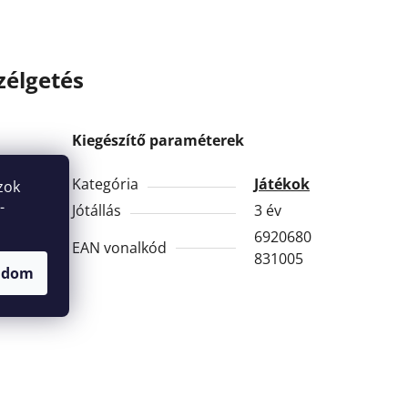
zélgetés
Kiegészítő paraméterek
Kategória
Játékok
zok
-
Jótállás
3 év
6920680
EAN vonalkód
831005
adom