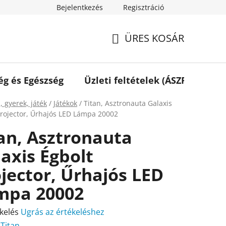
Bejelentkezés
Regisztráció
ÜRES KOSÁR
KOSÁR
ég és Egészség
Üzleti feltételek (ÁSZF)
Elé
ap
, gyerek, játék
/
Játékok
/
Titan, Asztronauta Galaxis
Projector, Űrhajós LED Lámpa 20002
an, Asztronauta
axis Égbolt
jector, Űrhajós LED
mpa 20002
kelés
Ugrás az értékeléshez
:
Titan