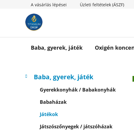
Ugrás
A vásárlás lépései
Üzleti feltételek (ÁSZF)
a
fő
tartalomhoz
Baba, gyerek, játék
Oxigén koncen
O
K
Kategóriák
Baba, gyerek, játék
a
l
átugrása
t
d
Gyerekkonyhák / Babakonyhák
e
a
g
Babaházak
l
ó
s
r
Játékok
i
ó
á
p
Játszószőnyegek / játszóházak
k