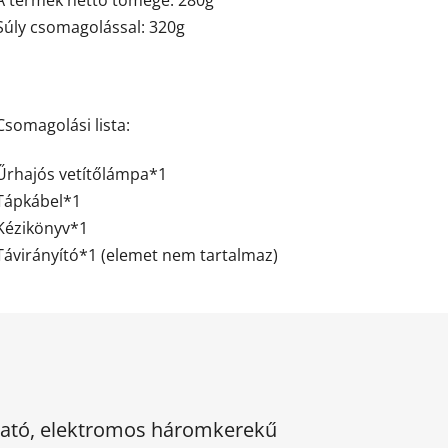
A termék nettó tömege: 280g
Súly csomagolással: 320g
Csomagolási lista:
Űrhajós vetítőlámpa*1
Tápkábel*1
Kézikönyv*1
Távirányító*1 (elemet nem tartalmaz)
kható, elektromos háromkerekű