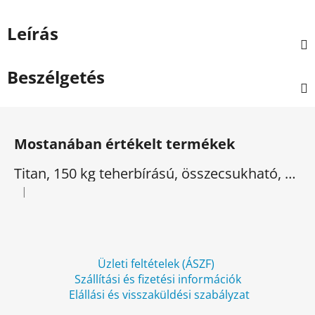
Leírás
Beszélgetés
L
á
Mostanában értékelt termékek
b
l
Titan, 150 kg teherbírású, összecsukható, elektromos háromkerekű
é
|
A termék értékelése 5-ből 5 csillag.
c
Üzleti feltételek (ÁSZF)
Szállítási és fizetési információk
Elállási és visszaküldési szabályzat