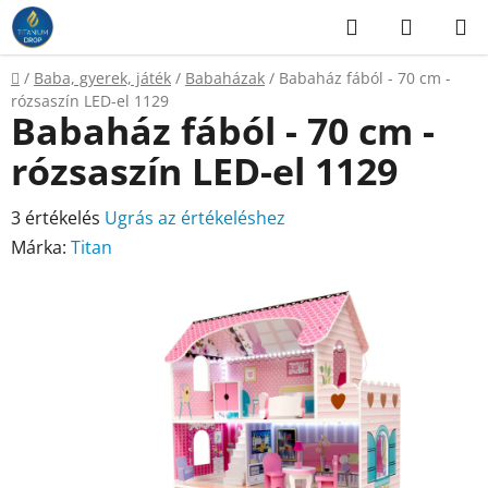
Ugrás
Keresés
KOSÁR
a
fő
Kezdőlap
/
Baba, gyerek, játék
/
Babaházak
/
Babaház fából - 70 cm -
tartalomhoz
rózsaszín LED-el 1129
Babaház fából - 70 cm -
rózsaszín LED-el 1129
A
3 értékelés
Ugrás az értékeléshez
termék
Márka:
Titan
átlagos
értékelése
5-
ből
5,0
csillag.