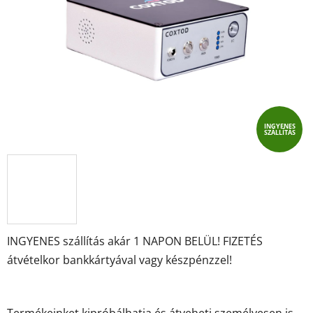
csillag.
INGYENES
SZÁLLÍTÁS
INGYENES szállítás akár 1 NAPON BELÜL! FIZETÉS
átvételkor bankkártyával vagy készpénzzel!
Termékeinket kipróbálhatja és átveheti személyesen is