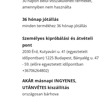
30 napon belül visszaküldheti termékét,
amennyiben nem használta
36 hónap jótállás
minden termékhez 36 hónap jótállás
Személyes kipróbálási és átvételi
pont
2030 Érd, Kutyavári u. 41 (egyeztetett
időpontban) 1225 Budapest, Bányalég u. 47
- 59. (előre egyeztetett időpontban
+36706264802)
AKÁR másnapi INGYENES,
UTÁNVÉTES kiszállítás
országosan bárhova