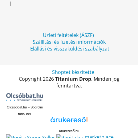
é
|
A termék értékelése 5-ből 5 csillag.
c
Üzleti feltételek (ÁSZF)
Szállítási és fizetési információk
Elállási és visszaküldési szabályzat
Shoptet készítette
Copyright 2026
Titanium Drop
. Minden jog
fenntartva.
Olcsóbbat.hu – Spórolni
tudni kell
Árukereső.hu
marketplace