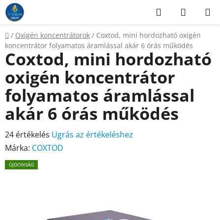
Ugrás
Keresés
KOSÁR
a
fő
Kezdőlap
/
Oxigén koncentrátorok
/
Coxtod, mini hordozható oxigén
tartalomhoz
koncentrátor folyamatos áramlással akár 6 órás működés
Coxtod, mini hordozható
oxigén koncentrátor
folyamatos áramlással
akár 6 órás működés
A
24 értékelés
Ugrás az értékeléshez
termék
Márka:
COXTOD
átlagos
ÚJDONSÁG
értékelése
5-
ből
4,4