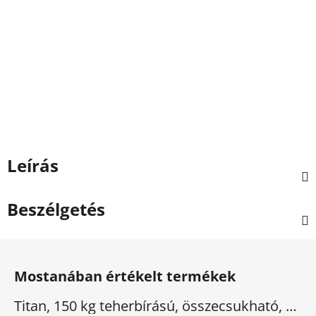
Leírás
Beszélgetés
L
á
Mostanában értékelt termékek
b
l
Titan, 150 kg teherbírású, összecsukható, elektromos háromkerekű