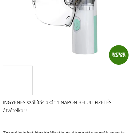
csillag.
INGYENES
SZÁLLÍTÁS
INGYENES szállítás akár 1 NAPON BELÜL! FIZETÉS
átvételkor!
Termékeinket kipróbálhatja és átveheti személyesen is