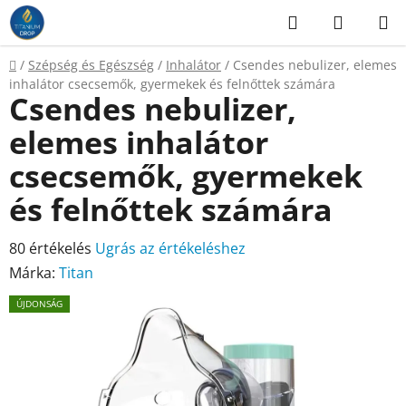
Ugrás
Keresés
KOSÁR
a
fő
Kezdőlap
/
Szépség és Egészség
/
Inhalátor
/
Csendes nebulizer, elemes
tartalomhoz
inhalátor csecsemők, gyermekek és felnőttek számára
Csendes nebulizer,
elemes inhalátor
csecsemők, gyermekek
és felnőttek számára
A
80 értékelés
Ugrás az értékeléshez
termék
Márka:
Titan
átlagos
ÚJDONSÁG
értékelése
5-
ből
4,4