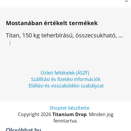
L
á
Mostanában értékelt termékek
b
l
Titan, 150 kg teherbírású, összecsukható, elektromos háromkerekű
é
|
A termék értékelése 5-ből 5 csillag.
c
Üzleti feltételek (ÁSZF)
Szállítási és fizetési információk
Elállási és visszaküldési szabályzat
Shoptet készítette
Copyright 2026
Titanium Drop
. Minden jog
fenntartva.