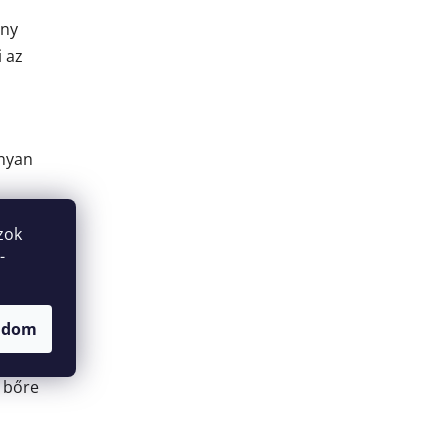
ony
i az
onyan
.
zok
-
adom
 a
y bőre