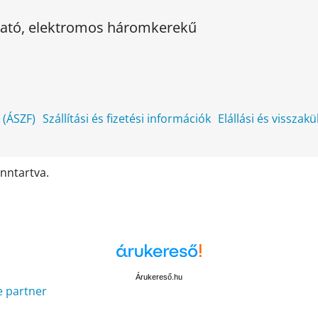
kható, elektromos háromkerekű
k (ÁSZF)
Szállítási és fizetési információk
Elállási és visszak
enntartva.
Árukereső.hu
e partner