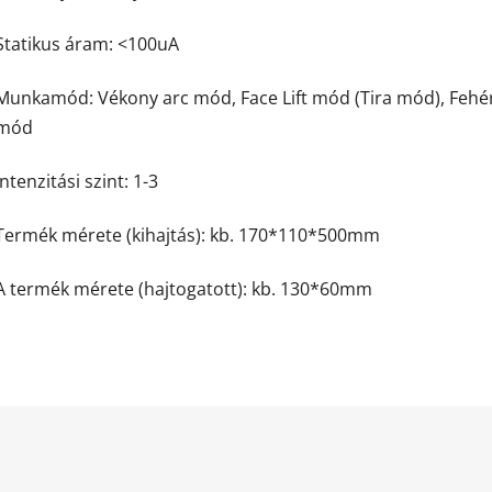
Statikus áram: <100uA
Munkamód: Vékony arc mód, Face Lift mód (Tira mód), Fehé
mód
Intenzitási szint: 1-3
Termék mérete (kihajtás): kb. 170*110*500mm
A termék mérete (hajtogatott): kb. 130*60mm