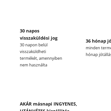
30 napos
visszaküldési jog
36 hónap jó
30 napon belül
minden term
visszaküldheti
hónap jótállá
termékét, amennyiben
nem használta
AKÁR másnapi INGYENES,