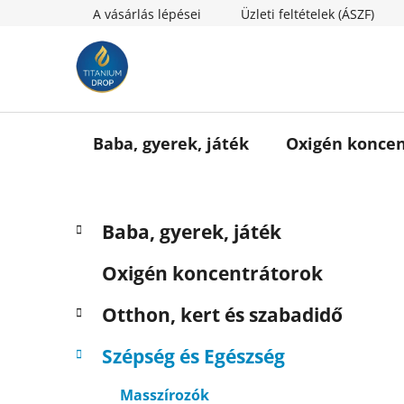
Ugrás
A vásárlás lépései
Üzleti feltételek (ÁSZF)
a
fő
tartalomhoz
Baba, gyerek, játék
Oxigén koncen
O
K
Kategóriák
Baba, gyerek, játék
a
l
átugrása
t
d
Oxigén koncentrátorok
e
a
g
l
Otthon, kert és szabadidő
ó
s
r
Szépség és Egészség
i
ó
á
p
Masszírozók
k