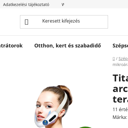
Adatkezelési tájékoztató
Webáruház értékelése
trátorok
Otthon, kert és szabadidő
Széps
Kezdől
/
Szép
mikroár
Ti
ar
ter
A
11 érté
termék
Márka
átlagos