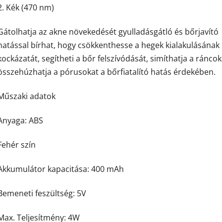
2. Kék (470 nm)
Gátolhatja az akne növekedését gyulladásgátló és bőrjavító
hatással bírhat, hogy csökkenthesse a hegek kialakulásának
kockázatát, segítheti a bőr felszívódását, simíthatja a ráncok
összehúzhatja a pórusokat a bőrfiatalító hatás érdekében.
Műszaki adatok
Anyaga: ABS
Fehér szín
Akkumulátor kapacitása: 400 mAh
Bemeneti feszültség: 5V
Max. Teljesítmény: 4W