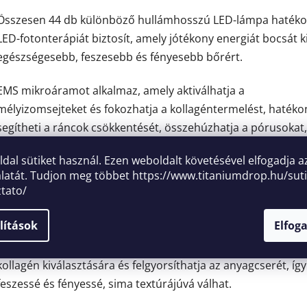
Összesen 44 db különböző hullámhosszú LED-lámpa haték
LED-fotonterápiát biztosít, amely jótékony energiát bocsát k
egészségesebb, feszesebb és fényesebb bőrért.
EMS mikroáramot alkalmaz, amely aktiválhatja a
mélyizomsejteket és fokozhatja a kollagéntermelést, haték
segítheti a ráncok csökkentését, összehúzhatja a pórusokat,
feszesítheti a bőrt és javíthatja a felszívódási hatékonyságot
oldal sütiket használ. Ezen weboldalt követésével elfogadja a
latát. Tudjon meg többet
https://www.titaniumdrop.hu/suti
LED funkció:
ztato/
1. Piros (630 nm)
lítások
Elfog
Segíthet fokozni a vérkeringést, és serkentheti a bőrsejteket
kollagén kiválasztására és felgyorsíthatja az anyagcserét, íg
feszessé és fényessé, sima textúrájúvá válhat.