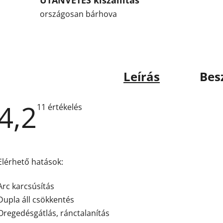
UTÁNVÉTES kiszállítás
országosan bárhova
Leírás
Bes
4,2
A
11 értékelés
termék
átlagos
értékelése
5-
ből
4,2
Elérhető hatások:
csillag.
Arc karcsúsítás
Dupla áll csökkentés
Oregedésgátlás, ránctalanítás