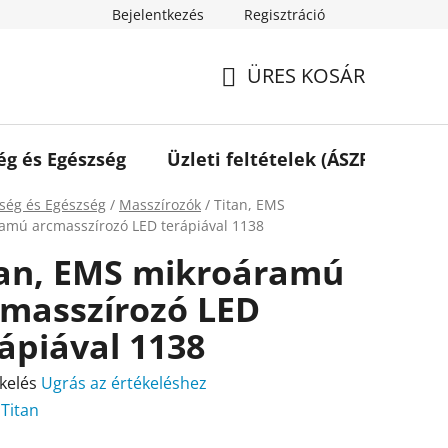
Bejelentkezés
Regisztráció
ÜRES KOSÁR
KOSÁR
ég és Egészség
Üzleti feltételek (ÁSZF)
Elé
ap
ség és Egészség
/
Masszírozók
/
Titan, EMS
amú arcmasszírozó LED terápiával 1138
tan, EMS mikroáramú
cmasszírozó LED
ápiával 1138
kelés
Ugrás az értékeléshez
:
Titan