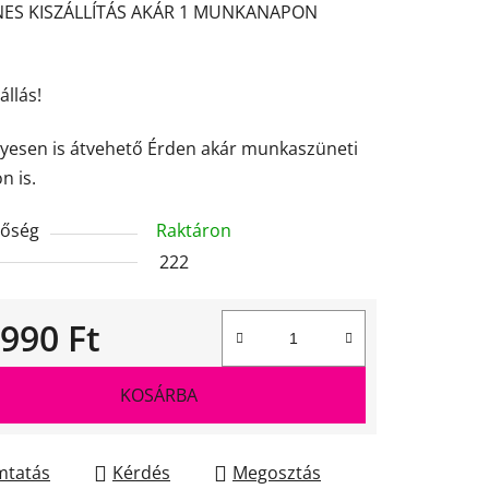
NES KISZÁLLÍTÁS AKÁR 1 MUNKANAPON
ése
állás!
yesen is átvehető Érden akár munkaszüneti
n is.
tőség
Raktáron
222
 990 Ft
gár:
KOSÁRBA
tatás
Kérdés
Megosztás