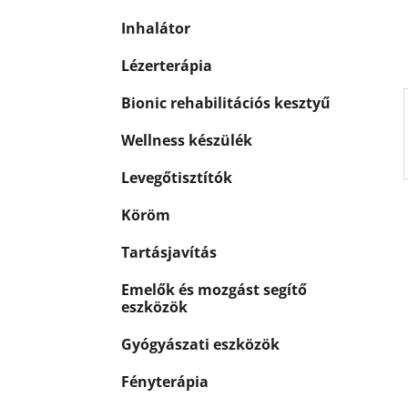
a
n
Inhalátor
e
Lézerterápia
l
Bionic rehabilitációs kesztyű
Wellness készülék
Levegőtisztítók
Köröm
Tartásjavítás
Emelők és mozgást segítő
eszközök
Gyógyászati eszközök
Fényterápia