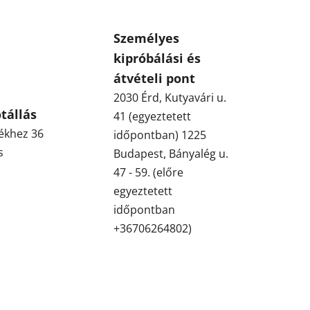
Személyes
kipróbálási és
átvételi pont
2030 Érd, Kutyavári u.
tállás
41 (egyeztetett
ékhez 36
időpontban) 1225
s
Budapest, Bányalég u.
47 - 59. (előre
egyeztetett
időpontban
+36706264802)