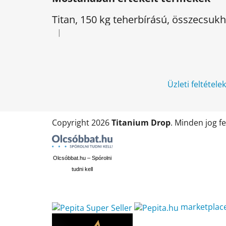
b
l
Titan, 150 kg teherbírású, összecsu
é
|
A termék értékelése 5-ből 5 csillag.
c
Üzleti feltétele
Copyright 2026
Titanium Drop
. Minden jog f
Olcsóbbat.hu – Spórolni
tudni kell
marketplac