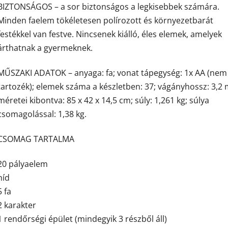
BIZTONSÁGOS – a sor biztonságos a legkisebbek számára.
Minden faelem tökéletesen polírozott és környezetbarát
festékkel van festve. Nincsenek kiálló, éles elemek, amelyek
árthatnak a gyermeknek.
MŰSZAKI ADATOK – anyaga: fa; vonat tápegység: 1x AA (nem
tartozék); elemek száma a készletben: 37; vágányhossz: 3,2 
méretei kibontva: 85 x 42 x 14,5 cm; súly: 1,261 kg; súlya
csomagolással: 1,38 kg.
CSOMAG TARTALMA
20 pályaelem
híd
5 fa
2 karakter
1 rendőrségi épület (mindegyik 3 részből áll)