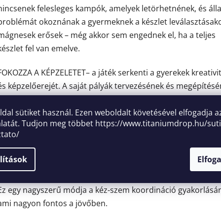
nincsenek felesleges kampók, amelyek letörhetnének, és áll
problémát okoznának a gyermeknek a készlet leválasztásako
mágnesek erősek – még akkor sem engednek el, ha a teljes
készlet fel van emelve.
FOKOZZA A KÉPZELETET– a játék serkenti a gyerekek kreativi
és képzelőerejét. A saját pályák tervezésének és megépítés
lehetősége, majd a körülöttük lévő táj megtervezése és
oldal sütiket használ. Ezen weboldalt követésével elfogadja a
létrehozása mindenki számára nagyszerű szórakozás. Az ált
latát. Tudjon meg többet
https://www.titaniumdrop.hu/suti
készített pályák tesztelése minden gyermek számára nagy 
ztato/
lesz.
lítások
Elfog
FEJLESZTÉS - a pálya nem csak remek szórakozás, de fejleszti
térérzéket is, megmozgatja a kis kezeket és serkenti a tapint
Ez egy nagyszerű módja a kéz-szem koordináció gyakorlásá
ami nagyon fontos a jövőben.