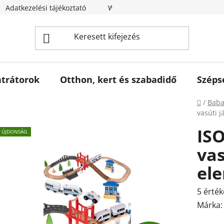
Adatkezelési tájékoztató
Webáruház értékelése
trátorok
Otthon, kert és szabadidő
Széps
Kezdől
/
Baba
vasúti j
ISO
ÚJDONSÁG
vas
el
A
5 érték
termék
Márka
átlagos