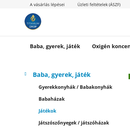
Ugrás
A vásárlás lépései
Üzleti feltételek (ÁSZF)
a
fő
tartalomhoz
Baba, gyerek, játék
Oxigén koncen
O
K
Kategóriák
Baba, gyerek, játék
a
l
átugrása
t
d
Gyerekkonyhák / Babakonyhák
e
a
g
Babaházak
l
ó
s
r
Játékok
i
ó
á
p
Játszószőnyegek / játszóházak
k