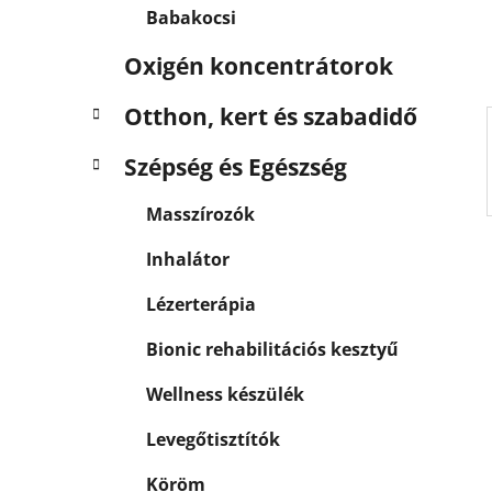
a
Babakocsi
n
e
Oxigén koncentrátorok
l
Otthon, kert és szabadidő
Szépség és Egészség
Masszírozók
Inhalátor
Lézerterápia
Bionic rehabilitációs kesztyű
Wellness készülék
Levegőtisztítók
Köröm