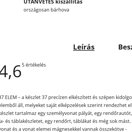
UTÁNVÉTES kiszállítás
országosan bárhova
Leírás
Bes
4,6
A
5 értékelés
termék
átlagos
értékelése
5-
ből
4,6
37 ELEM – a készlet 37 precízen elkészített és szépen kidolg
csillag.
elemből áll, melyeket saját elképzelések szerint rendezhet el
készlet tartalmaz egy személyvonat pályát, egy rendőrautót,
fa- és táblakészletet, egy rendőrt, táblákat és még sok mást.
vonat és a vonat elemei mágnesekkel vannak összekötve -