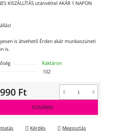
ES KISZÁLLÍTÁS utánvéttel AKÁR 1 NAPON
ése
állás!
yesen is átvehető Érden akár munkaszüneti
n is.
tőség
Raktáron
102
 990 Ft
gár:
KOSÁRBA
tatás
Kérdés
Megosztás