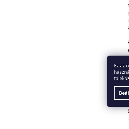
Ez az 
haszná
tajeko
Beál