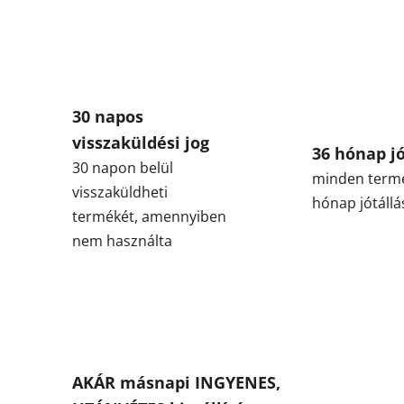
30 napos
visszaküldési jog
36 hónap jó
30 napon belül
minden term
visszaküldheti
hónap jótállá
termékét, amennyiben
nem használta
AKÁR másnapi INGYENES,