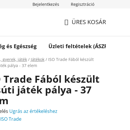
Bejelentkezés
Regisztráció
ÜRES KOSÁR
KOSÁR
ég és Egészség
Üzleti feltételek (ÁSZF)
Elé
ap
, gyerek, játék
/
Játékok
/
ISO Trade Fából készült
áték pálya - 37 elem
 Trade Fából készült
úti játék pálya - 37
em
elés
Ugrás az értékeléshez
:
ISO Trade