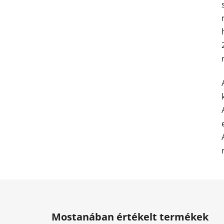
L
á
Mostanában értékelt termékek
b