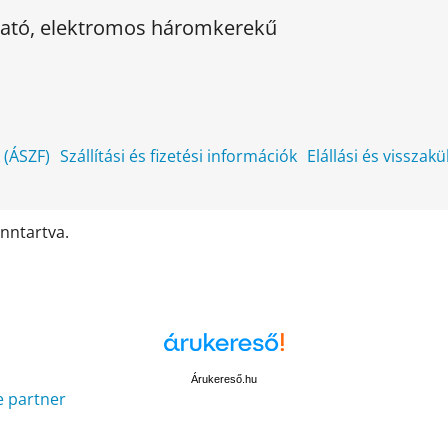
kható, elektromos háromkerekű
k (ÁSZF)
Szállítási és fizetési információk
Elállási és visszak
enntartva.
Árukereső.hu
e partner