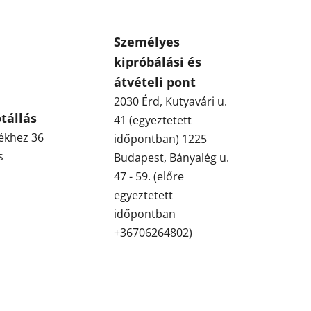
Személyes
kipróbálási és
átvételi pont
2030 Érd, Kutyavári u.
tállás
41 (egyeztetett
ékhez 36
időpontban) 1225
s
Budapest, Bányalég u.
47 - 59. (előre
egyeztetett
időpontban
+36706264802)