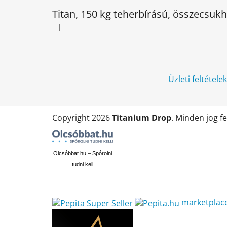
l
Titan, 150 kg teherbírású, összecsu
é
|
A termék értékelése 5-ből 5 csillag.
c
Üzleti feltétele
Copyright 2026
Titanium Drop
. Minden jog f
Olcsóbbat.hu – Spórolni
tudni kell
marketplac