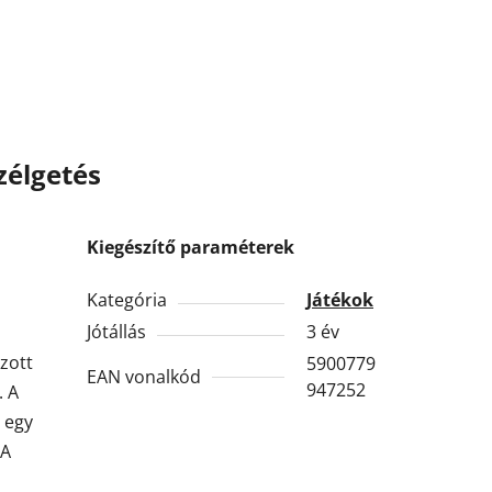
zélgetés
Kiegészítő paraméterek
Kategória
Játékok
Jótállás
3 év
ozott
5900779
EAN vonalkód
947252
. A
 egy
 A