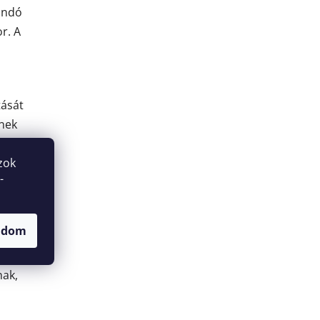
andó
r. A
tását
ének
zok
aluk
-
móka
adom
 a
ást.
nak,