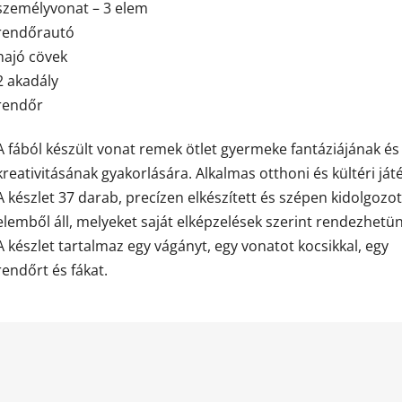
személyvonat – 3 elem
rendőrautó
hajó cövek
2 akadály
rendőr
A fából készült vonat remek ötlet gyermeke fantáziájának és
kreativitásának gyakorlására. Alkalmas otthoni és kültéri ját
A készlet 37 darab, precízen elkészített és szépen kidolgozot
elemből áll, melyeket saját elképzelések szerint rendezhetün
A készlet tartalmaz egy vágányt, egy vonatot kocsikkal, egy
rendőrt és fákat.