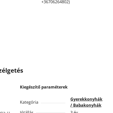
+36706264802)
zélgetés
Kiegészítő paraméterek
Gyerekkonyhák
Kategória
/ Babakonyhák
Jótállás
3 év