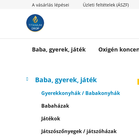
Ugrás
A vásárlás lépései
Üzleti feltételek (ÁSZF)
a
fő
tartalomhoz
Baba, gyerek, játék
Oxigén koncen
O
K
Kategóriák
Baba, gyerek, játék
a
l
átugrása
t
d
Gyerekkonyhák / Babakonyhák
e
a
g
Babaházak
l
ó
s
r
Játékok
i
ó
á
p
Játszószőnyegek / játszóházak
k