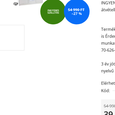
INGYEN
értékel
átvétel
54 990 FT
5-
INGYENES
SZÁLLÍTÁS
–27 %
ből
4,7
Termék
csillag.
is Érd
munkas
70-626
3 év jó
nyelvű 
Elérhe
Kód:
54 99
39