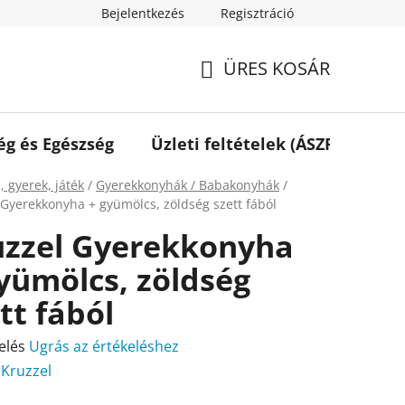
Bejelentkezés
Regisztráció
ÜRES KOSÁR
KOSÁR
ég és Egészség
Üzleti feltételek (ÁSZF)
Elé
ap
, gyerek, játék
/
Gyerekkonyhák / Babakonyhák
/
 Gyerekkonyha + gyümölcs, zöldség szett fából
uzzel Gyerekkonyha
yümölcs, zöldség
tt fából
elés
Ugrás az értékeléshez
:
Kruzzel