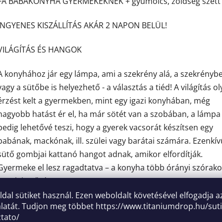
FA BABAKONYHA GYERMEKEKNEK + gyümölcs, zöldség szett 
csillag.
INGYENES KISZÁLLÍTÁS AKÁR 2 NAPON BELÜL!
VILÁGÍTÁS ÉS HANGOK
A konyhához jár egy lámpa, ami a szekrény alá, a szekrényb
vagy a sütőbe is helyezhető - a választás a tiéd! A világítás o
érzést kelt a gyermekben, mint egy igazi konyhában, még
nagyobb hatást ér el, ha már sötét van a szobában, a lámpa
pedig lehetővé teszi, hogy a gyerek vacsorát készítsen egy
babának, mackónak, ill. szülei vagy barátai számára. Ezenkív
sütő gombjai kattanó hangot adnak, amikor elfordítják.
Gyermeke el lesz ragadtatva – a konyha több órányi szórako
tesz lehetővé.
oldal sütiket használ. Ezen weboldalt követésével elfogadja a
INGYENES KIEGÉSZÍTŐK A KONYHA SÉFÉNEK
latát. Tudjon meg többet
https://www.titaniumdrop.hu/suti
ztato/