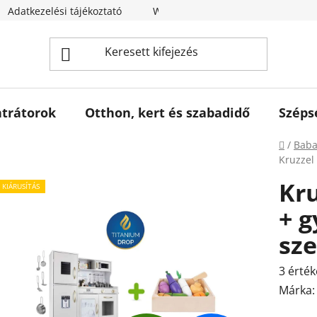
Adatkezelési tájékoztató
Webáruház értékelése
trátorok
Otthon, kert és szabadidő
Széps
Kezdől
/
Baba
Kruzzel
Kr
KIÁRUSÍTÁS
+ g
sze
A
3 érték
termék
Márka
átlagos