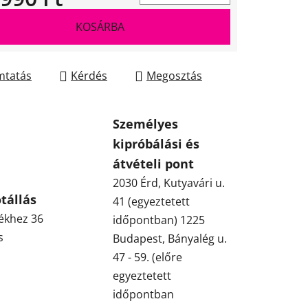
gár:
KOSÁRBA
tatás
Kérdés
Megosztás
Személyes
kipróbálási és
átvételi pont
2030 Érd, Kutyavári u.
tállás
41 (egyeztetett
ékhez 36
időpontban) 1225
s
Budapest, Bányalég u.
47 - 59. (előre
egyeztetett
időpontban