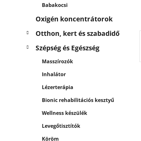
a
Babakocsi
n
e
Oxigén koncentrátorok
l
Otthon, kert és szabadidő
Szépség és Egészség
Masszírozók
Inhalátor
Lézerterápia
Bionic rehabilitációs kesztyű
Wellness készülék
Levegőtisztítók
Köröm