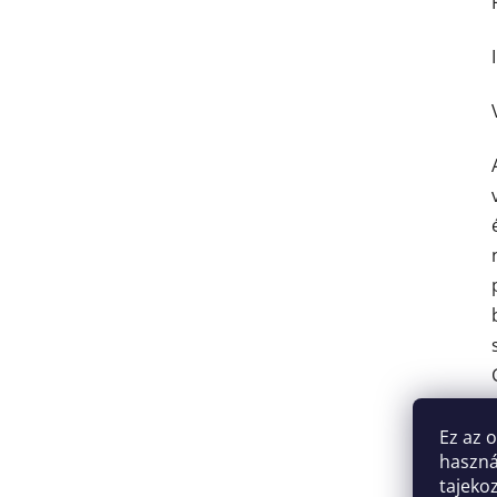
Ez az 
haszná
tajeko