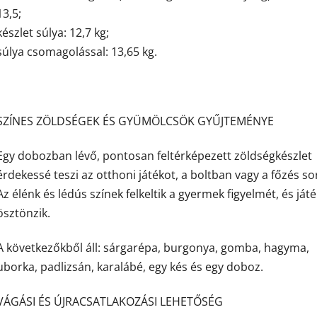
13,5;
készlet súlya: 12,7 kg;
súlya csomagolással: 13,65 kg.
SZÍNES ZÖLDSÉGEK ÉS GYÜMÖLCSÖK GYŰJTEMÉNYE
Egy dobozban lévő, pontosan feltérképezett zöldségkészlet
érdekessé teszi az otthoni játékot, a boltban vagy a főzés so
Az élénk és lédús színek felkeltik a gyermek figyelmét, és ját
ösztönzik.
A következőkből áll: sárgarépa, burgonya, gomba, hagyma,
uborka, padlizsán, karalábé, egy kés és egy doboz.
VÁGÁSI ÉS ÚJRACSATLAKOZÁSI LEHETŐSÉG