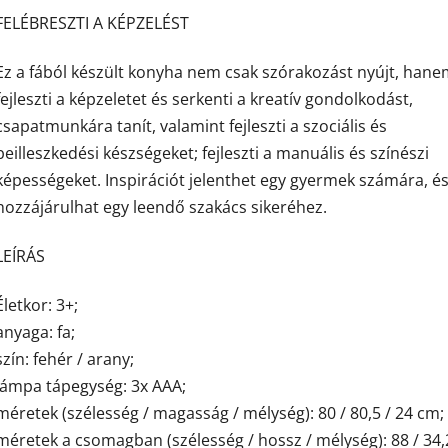
FELÉBRESZTI A KÉPZELÉST
Ez a fából készült konyha nem csak szórakozást nyújt, han
fejleszti a képzeletet és serkenti a kreatív gondolkodást,
csapatmunkára tanít, valamint fejleszti a szociális és
beilleszkedési készségeket; fejleszti a manuális és színészi
képességeket. Inspirációt jelenthet egy gyermek számára, é
hozzájárulhat egy leendő szakács sikeréhez.
LEÍRÁS
Életkor: 3+;
anyaga: fa;
szín: fehér / arany;
lámpa tápegység: 3x AAA;
méretek (szélesség / magasság / mélység): 80 / 80,5 / 24 cm;
méretek a csomagban (szélesség / hossz / mélység): 88 / 34,