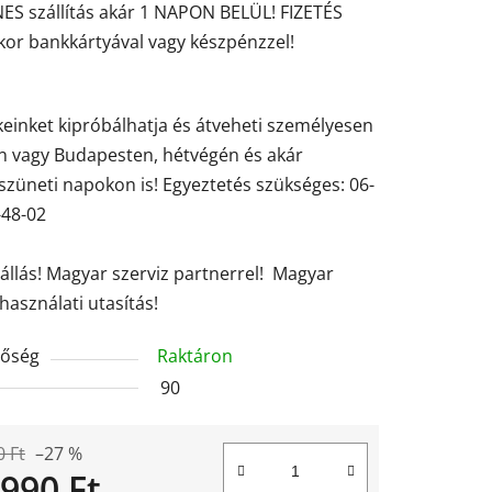
ES szállítás akár 1 NAPON BELÜL! FIZETÉS
ése
kor bankkártyával vagy készpénzzel!
einket kipróbálhatja és átveheti személyesen
en vagy Budapesten, hétvégén és akár
züneti napokon is! Egyeztetés szükséges: 06-
-48-02
tállás! Magyar szerviz partnerrel! Magyar
használati utasítás!
tőség
Raktáron
90
0 Ft
–27 %
 990 Ft