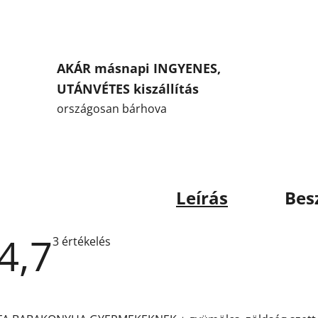
AKÁR másnapi INGYENES,
UTÁNVÉTES kiszállítás
országosan bárhova
Leírás
Bes
4,7
A
3 értékelés
termék
átlagos
értékelése
5-
ből
4,7