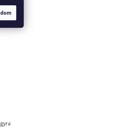
adom
agyra