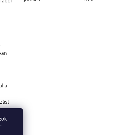
fából
e
lyan
ül a
zást
zok
-