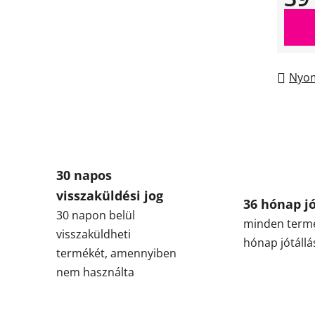
Egysé
Nyom
30 napos
visszaküldési jog
36 hónap jó
30 napon belül
minden term
visszaküldheti
hónap jótállá
termékét, amennyiben
nem használta