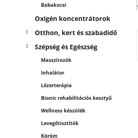
a
Babakocsi
n
e
Oxigén koncentrátorok
l
Otthon, kert és szabadidő
Szépség és Egészség
Masszírozók
Inhalátor
Lézerterápia
Bionic rehabilitációs kesztyű
Wellness készülék
Levegőtisztítók
Köröm