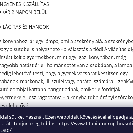
INGYENES KISZÁLLÍTÁS
AKÁR 2 NAPON BELÜL!
VILÁGÍTÁS ÉS HANGOK
A konyhához jár egy lámpa, ami a szekrény alá, a szekrényb
vagy a sütőbe is helyezhető - a választás a tiéd! A világítás o
érzést kelt a gyermekben, mint egy igazi konyhában, még
nagyobb hatást ér el, ha már sötét van a szobában, a lámpa
pedig lehetővé teszi, hogy a gyerek vacsorát készítsen egy
babának, mackónak, ill. szülei vagy barátai számára. Ezenkív
sütő gombjai kattanó hangot adnak, amikor elfordítják.
Gyermeke el lesz ragadtatva – a konyha több órányi szórako
tesz lehetővé.
oldal sütiket használ. Ezen weboldalt követésével elfogadja a
INGYENES KIEGÉSZÍTŐK A KONYHA SÉFÉNEK
latát. Tudjon meg többet
https://www.titaniumdrop.hu/suti
ztato/