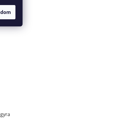
adom
agyra