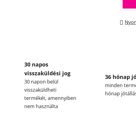
Nyom
30 napos
visszaküldési jog
36 hónap jó
30 napon belül
minden term
visszaküldheti
hónap jótállá
termékét, amennyiben
nem használta