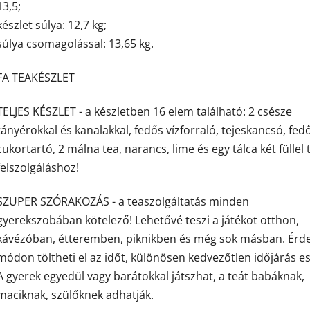
13,5;
készlet súlya: 12,7 kg;
súlya csomagolással: 13,65 kg.
FA TEAKÉSZLET
TELJES KÉSZLET - a készletben 16 elem található: 2 csésze
tányérokkal és kanalakkal, fedős vízforraló, tejeskancsó, fed
cukortartó, 2 málna tea, narancs, lime és egy tálca két füllel 
felszolgáláshoz!
SZUPER SZÓRAKOZÁS - a teaszolgáltatás minden
gyerekszobában kötelező! Lehetővé teszi a játékot otthon,
kávézóban, étteremben, piknikben és még sok másban. Érd
módon töltheti el az időt, különösen kedvezőtlen időjárás e
A gyerek egyedül vagy barátokkal játszhat, a teát babáknak,
maciknak, szülőknek adhatják.