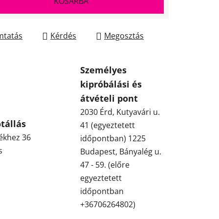
KOSÁRBA
tatás
Kérdés
Megosztás
Személyes
kipróbálási és
átvételi pont
2030 Érd, Kutyavári u.
tállás
41 (egyeztetett
ékhez 36
időpontban) 1225
s
Budapest, Bányalég u.
47 - 59. (előre
egyeztetett
időpontban
+36706264802)