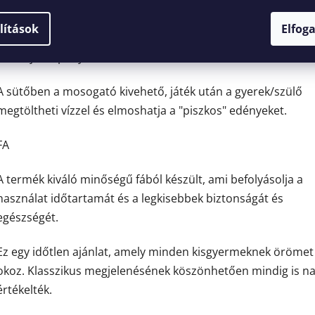
A készlet tartalma:
lítások
Elfog
- merőkanál, spagetti kanál, lyukas kanál és tésztakanál
- edény, serpenyő és fedő.
A sütőben a mosogató kivehető, játék után a gyerek/szülő
megtöltheti vízzel és elmoshatja a "piszkos" edényeket.
FA
A termék kiváló minőségű fából készült, ami befolyásolja a
használat időtartamát és a legkisebbek biztonságát és
egészségét.
Ez egy időtlen ajánlat, amely minden kisgyermeknek örömet
okoz. Klasszikus megjelenésének köszönhetően mindig is n
értékelték.