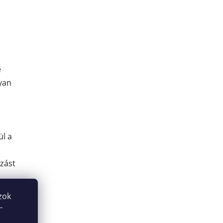
e
lyan
ül a
zást
zok
-