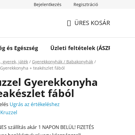
Bejelentkezés
Regisztráció
ÜRES KOSÁR
KOSÁR
ég és Egészség
Üzleti feltételek (ÁSZF)
Elé
ap
, gyerek, játék
/
Gyerekkonyhák / Babakonyhák
/
 Gyerekkonyha + teakészlet fából
uzzel Gyerekkonyha
eakészlet fából
elés
Ugrás az értékeléshez
:
Kruzzel
ES szállítás akár 1 NAPON BELÜL! FIZETÉS
ése