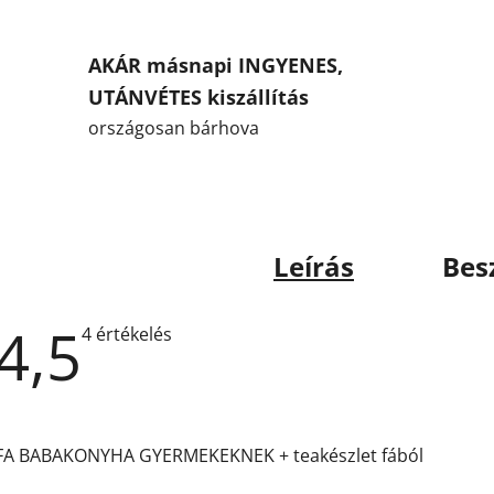
AKÁR másnapi INGYENES,
UTÁNVÉTES kiszállítás
országosan bárhova
Leírás
Bes
4,5
A
4 értékelés
termék
átlagos
értékelése
5-
ből
4,5
FA BABAKONYHA GYERMEKEKNEK + teakészlet fából
csillag.