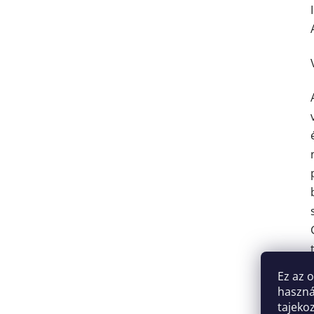
Ez az 
haszná
tajeko