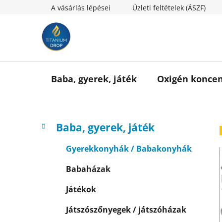
Ugrás
A vásárlás lépései
Üzleti feltételek (ÁSZF)
a
fő
tartalomhoz
Baba, gyerek, játék
Oxigén koncen
O
K
Kategóriák
Baba, gyerek, játék
a
l
átugrása
t
d
Gyerekkonyhák / Babakonyhák
e
a
g
Babaházak
l
ó
s
r
Játékok
i
ó
á
p
Játszószőnyegek / játszóházak
k