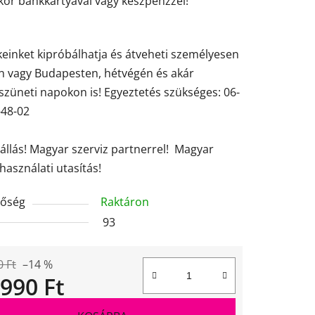
kor bankkártyával vagy készpénzzel!
einket kipróbálhatja és átveheti személyesen
en vagy Budapesten, hétvégén és akár
züneti napokon is! Egyeztetés szükséges: 06-
-48-02
tállás! Magyar szerviz partnerrel! Magyar
használati utasítás!
tőség
Raktáron
93
0 Ft
–14 %
 990 Ft
gár: