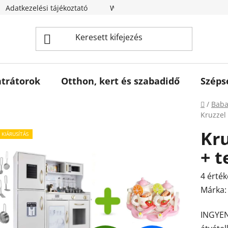
Adatkezelési tájékoztató
Webáruház értékelése
trátorok
Otthon, kert és szabadidő
Széps
Kezdől
/
Baba
Kruzzel
Kr
KIÁRUSÍTÁS
+ t
A
4 érték
termék
Márka
átlagos
INGYEN
értékel