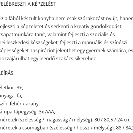
FELÉBRESZTI A KÉPZELÉST
Ez a fából készült konyha nem csak szórakozást nyújt, han
fejleszti a képzeletet és serkenti a kreatív gondolkodást,
csapatmunkára tanít, valamint fejleszti a szociális és
beilleszkedési készségeket; fejleszti a manuális és színészi
képességeket. Inspirációt jelenthet egy gyermek számára, é
hozzájárulhat egy leendő szakács sikeréhez.
LEÍRÁS
Életkor: 3+;
anyaga: fa;
szín: fehér / arany;
lámpa tápegység: 3x AAA;
méretek (szélesség / magasság / mélység): 80 / 80,5 / 24 cm;
méretek a csomagban (szélesség / hossz / mélység): 88 / 34,