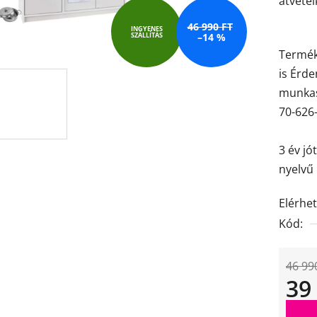
átvétel
5-
ből
46 990 FT
INGYENES
SZÁLLÍTÁS
–14 %
4,5
Termék
csillag.
is Érd
munkas
70-626
3 év jó
nyelvű 
Elérhe
Kód:
46 99
39
Egysé