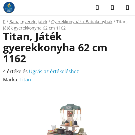
Ugrás
Keresés
KOSÁR
a
fő
Kezdőlap
/
Baba, gyerek, játék
/
Gyerekkonyhák / Babakonyhák
/
Titan,
tartalomhoz
Játék gyerekkonyha 62 cm 1162
Titan, Játék
gyerekkonyha 62 cm
1162
A
4 értékelés
Ugrás az értékeléshez
termék
Márka:
Titan
átlagos
értékelése
5-
ből
4,8
csillag.