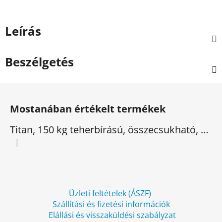
Leírás
Beszélgetés
L
á
Mostanában értékelt termékek
b
l
Titan, 150 kg teherbírású, összecsukható, elektromos háromkerekű
é
|
A termék értékelése 5-ből 5 csillag.
c
Üzleti feltételek (ÁSZF)
Szállítási és fizetési információk
Elállási és visszaküldési szabályzat