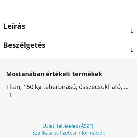
Leírás
Beszélgetés
L
á
Mostanában értékelt termékek
b
l
Titan, 150 kg teherbírású, összecsukható, elektromos háromkerekű
é
|
A termék értékelése 5-ből 5 csillag.
c
Üzleti feltételek (ÁSZF)
Szállítási és fizetési információk