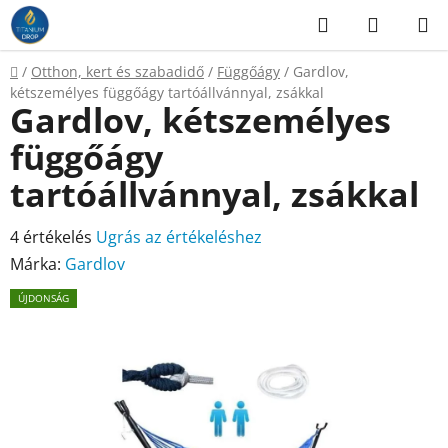
Ugrás
Keresés
KOSÁR
a
fő
Kezdőlap
/
Otthon, kert és szabadidő
/
Függőágy
/
Gardlov,
tartalomhoz
kétszemélyes függőágy tartóállvánnyal, zsákkal
Gardlov, kétszemélyes
függőágy
tartóállvánnyal, zsákkal
A
4 értékelés
Ugrás az értékeléshez
termék
Márka:
Gardlov
átlagos
ÚJDONSÁG
értékelése
5-
ből
4,5
csillag.