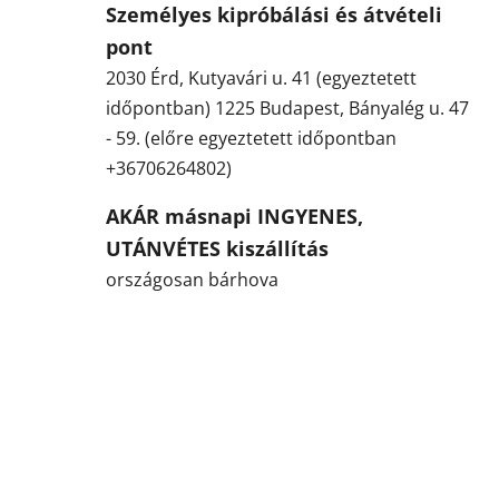
Személyes kipróbálási és átvételi
pont
2030 Érd, Kutyavári u. 41 (egyeztetett
időpontban) 1225 Budapest, Bányalég u. 47
- 59. (előre egyeztetett időpontban
+36706264802)
AKÁR másnapi INGYENES,
UTÁNVÉTES kiszállítás
országosan bárhova