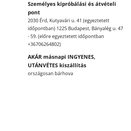
Személyes kipróbálási és átvételi
pont
2030 Érd, Kutyavári u. 41 (egyeztetett
időpontban) 1225 Budapest, Bányalég u. 47
- 59. (előre egyeztetett időpontban
+36706264802)
AKÁR másnapi INGYENES,
UTÁNVÉTES kiszállítás
országosan bárhova