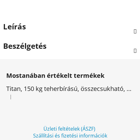
Leírás
Beszélgetés
L
á
Mostanában értékelt termékek
b
l
Titan, 150 kg teherbírású, összecsukható, elektromos háromkerekű
é
|
A termék értékelése 5-ből 5 csillag.
c
Üzleti feltételek (ÁSZF)
Szállítási és fizetési információk