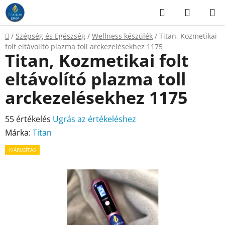
Ugrás
Keresés
KOSÁR
a
fő
Kezdőlap
/
Szépség és Egészség
/
Wellness készülék
/
Titan, Kozmetikai
tartalomhoz
folt eltávolító plazma toll arckezelésekhez 1175
Titan, Kozmetikai folt
eltávolító plazma toll
arckezelésekhez 1175
A
55 értékelés
Ugrás az értékeléshez
termék
Márka:
Titan
átlagos
KIÁRUSÍTÁS
értékelése
5-
ből
4,2
csillag.