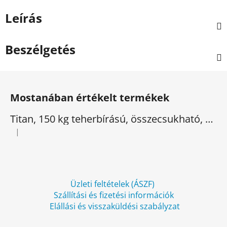
Leírás
Beszélgetés
L
á
Mostanában értékelt termékek
b
l
Titan, 150 kg teherbírású, összecsukható, elektromos háromkerekű
é
|
A termék értékelése 5-ből 5 csillag.
c
Üzleti feltételek (ÁSZF)
Szállítási és fizetési információk
Elállási és visszaküldési szabályzat