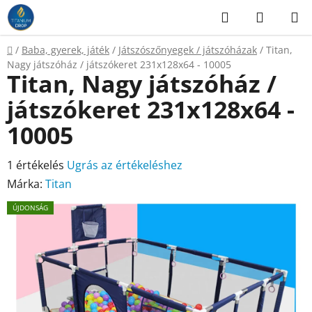
Ugrás
Keresés
KOSÁR
a
fő
Kezdőlap
/
Baba, gyerek, játék
/
Játszószőnyegek / játszóházak
/
Titan,
tartalomhoz
Nagy játszóház / játszókeret 231x128x64 - 10005
Titan, Nagy játszóház /
játszókeret 231x128x64 -
10005
A
1 értékelés
Ugrás az értékeléshez
termék
Márka:
Titan
átlagos
ÚJDONSÁG
értékelése
5-
ből
5,0
csillag.