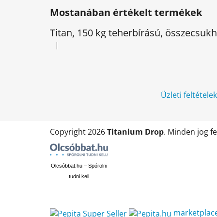
á
Mostanában értékelt termékek
b
l
Titan, 150 kg teherbírású, összecsu
é
|
A termék értékelése 5-ből 5 csillag.
c
Üzleti feltétele
Copyright 2026
Titanium Drop
. Minden jog f
Olcsóbbat.hu – Spórolni
tudni kell
marketplac