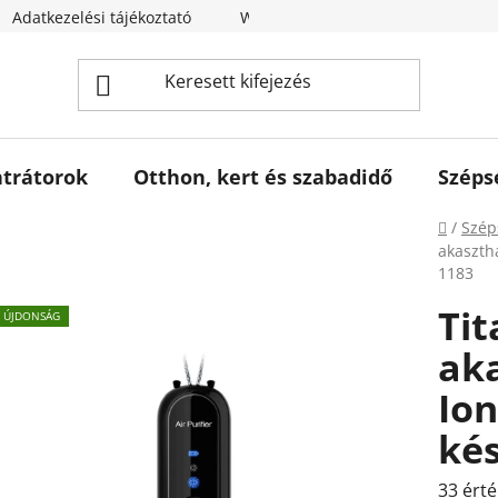
Adatkezelési tájékoztató
Webáruház értékelése
trátorok
Otthon, kert és szabadidő
Széps
Kezdől
/
Szép
akasztha
1183
Ti
ÚJDONSÁG
ak
Ion
kés
A
33 érté