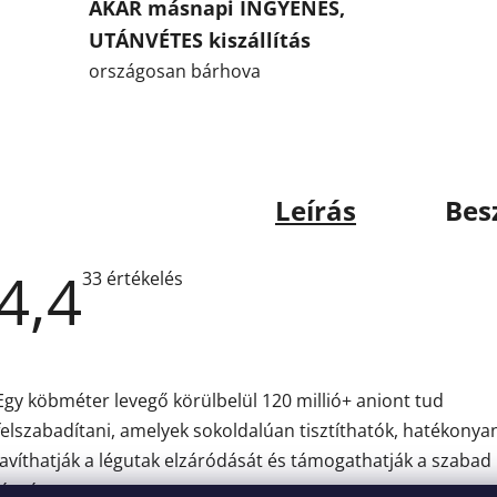
AKÁR másnapi INGYENES,
UTÁNVÉTES kiszállítás
országosan bárhova
Leírás
Bes
4,4
A
33 értékelés
termék
átlagos
értékelése
5-
ből
4,4
Egy köbméter levegő körülbelül 120 millió+ aniont tud
csillag.
felszabadítani, amelyek sokoldalúan tisztíthatók, hatékonya
javíthatják a légutak elzáródását és támogathatják a szabad
légzést.