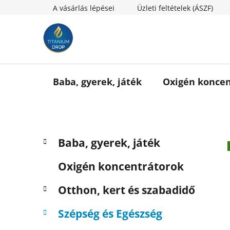
Ugrás
A vásárlás lépései
Üzleti feltételek (ÁSZF)
a
fő
tartalomhoz
Baba, gyerek, játék
Oxigén koncen
O
K
Kategóriák
Baba, gyerek, játék
a
l
átugrása
t
d
Oxigén koncentrátorok
e
a
g
l
Otthon, kert és szabadidő
ó
s
r
Szépség és Egészség
i
ó
á