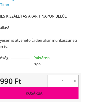
:
Titan
ES KISZÁLLÍTÁS AKÁR 1 NAPON BELÜL!
ése
állás!
yesen is átvehető Érden akár munkaszüneti
n is.
tőség
Raktáron
309
 990 Ft
gár:
KOSÁRBA