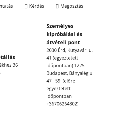
tatás
Kérdés
Megosztás
Személyes
kipróbálási és
átvételi pont
2030 Érd, Kutyavári u.
tállás
41 (egyeztetett
ékhez 36
időpontban) 1225
s
Budapest, Bányalég u.
47 - 59. (előre
egyeztetett
időpontban
+36706264802)