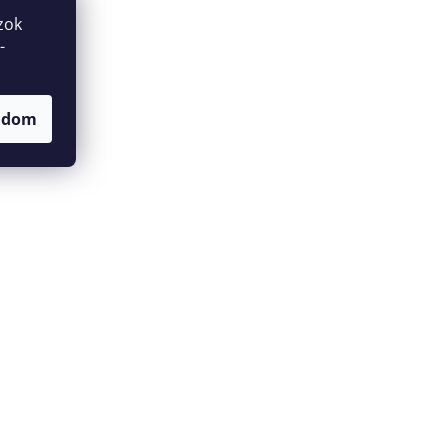
tó
zok
-
ttős
ához,
adom