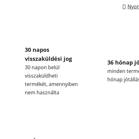
Nyom
30 napos
visszaküldési jog
36 hónap jó
30 napon belül
minden term
visszaküldheti
hónap jótállá
termékét, amennyiben
nem használta