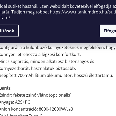
Kis méret, nyakba akasztható kialakítás, könnyen használha
oldal sütiket használ. Ezen weboldalt követésével elfogadja a
latát. Tudjon meg többet
https://www.titaniumdrop.hu/suti
bárhol és bármikor.
ztato/
Használjon kettős anionkibocsátót és szénszálas kefét, a ke
aniongenerátornak nincs szűrőhálója a levegő jobb tisztítás
lítások
Elfog
környezetvédelemhez, hosszú élettartamhoz.
Magas és alacsony sebességfokozat szabadon állítható,
konfigurálja a különböző környezeteknek megfelelően, hogy
könnyen létrehozza a légzési komfortkört.
Nincs sugárzás, minden alkatrész biztonságos és
környezetbarát, használatuk biztosabb.
Beépített 700mAh lítium akkumulátor, hosszú élettartamú.
Leírás:
Zsinór: fekete zsinór/lánc (opcionális)
Anyaga: ABS+PC
Anion koncentráció: 8000-12000W/㎝3
Töltő interfész: Type-C