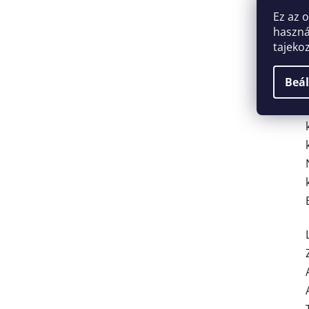
Ez az 
haszná
tajeko
Beál