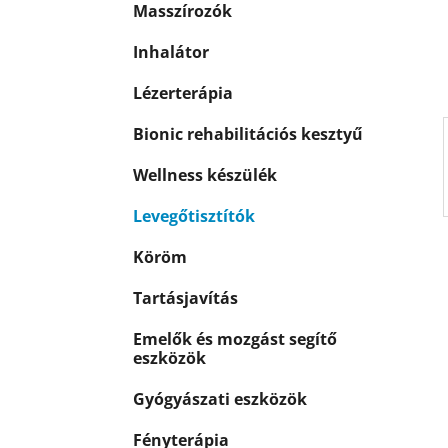
p
Masszírozók
k
a
n
Inhalátor
e
Lézerterápia
l
Bionic rehabilitációs kesztyű
Wellness készülék
Levegőtisztítók
Köröm
Tartásjavítás
Emelők és mozgást segítő
eszközök
Gyógyászati eszközök
Fényterápia