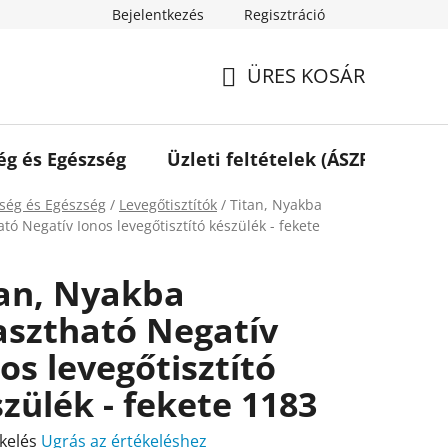
Bejelentkezés
Regisztráció
ÜRES KOSÁR
KOSÁR
ég és Egészség
Üzleti feltételek (ÁSZF)
Elé
ap
ség és Egészség
/
Levegőtisztítók
/
Titan, Nyakba
tó Negatív Ionos levegőtisztító készülék - fekete
tan, Nyakba
asztható Negatív
os levegőtisztító
zülék - fekete 1183
kelés
Ugrás az értékeléshez