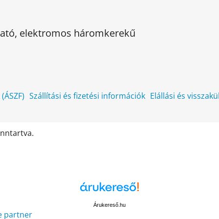
kható, elektromos háromkerekű
k (ÁSZF)
Szállítási és fizetési információk
Elállási és visszak
enntartva.
Árukereső.hu
e partner