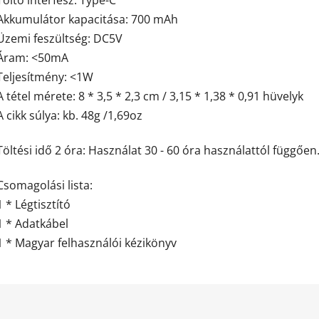
Akkumulátor kapacitása: 700 mAh
Üzemi feszültség: DC5V
Áram: <50mA
Teljesítmény: <1W
A tétel mérete: 8 * 3,5 * 2,3 cm / 3,15 * 1,38 * 0,91 hüvelyk
A cikk súlya: kb. 48g /1,69oz
Töltési idő 2 óra: Használat 30 - 60 óra használattól függően
Csomagolási lista:
1 * Légtisztító
1 * Adatkábel
1 * Magyar felhasználói kézikönyv