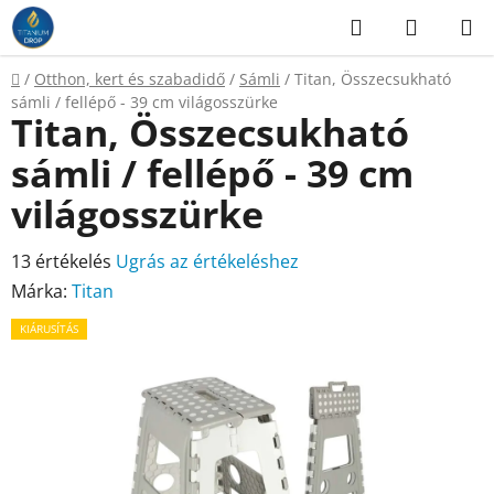
Ugrás
Keresés
KOSÁR
a
fő
Kezdőlap
/
Otthon, kert és szabadidő
/
Sámli
/
Titan, Összecsukható
tartalomhoz
sámli / fellépő - 39 cm világosszürke
Titan, Összecsukható
sámli / fellépő - 39 cm
világosszürke
A
13 értékelés
Ugrás az értékeléshez
termék
Márka:
Titan
átlagos
KIÁRUSÍTÁS
értékelése
5-
ből
4,7
csillag.