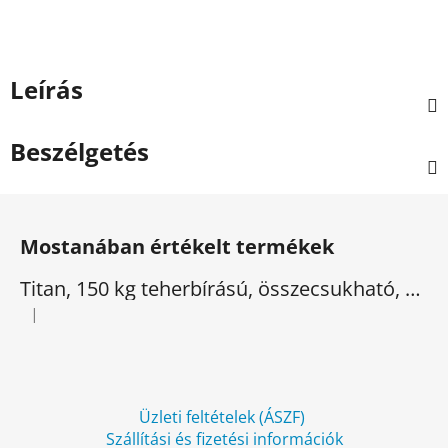
Leírás
Beszélgetés
L
á
Mostanában értékelt termékek
b
l
Titan, 150 kg teherbírású, összecsukható, elektromos háromkerekű
é
|
A termék értékelése 5-ből 5 csillag.
c
Üzleti feltételek (ÁSZF)
Szállítási és fizetési információk