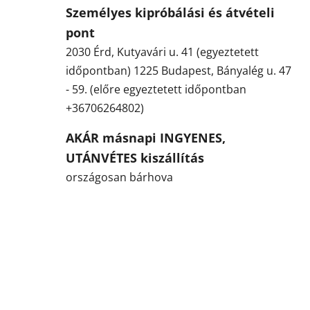
Személyes kipróbálási és átvételi
pont
2030 Érd, Kutyavári u. 41 (egyeztetett
időpontban) 1225 Budapest, Bányalég u. 47
- 59. (előre egyeztetett időpontban
+36706264802)
AKÁR másnapi INGYENES,
UTÁNVÉTES kiszállítás
országosan bárhova