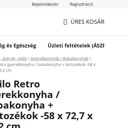
Bejelentkezés
Regisztráció
ÜRES KOSÁR
KOSÁR
ég és Egészség
Üzleti feltételek (ÁSZF)
Elé
ap
, gyerek, játék
/
Gyerekkonyhák / Babakonyhák
/
Retro gyerekkonyha / babakonyha + tartozékok -58 x
29,2 cm
ilo Retro
erekkonyha /
bakonyha +
tozékok -58 x 72,7 x
2 cm