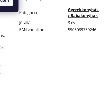
adom
Gyerekkonyhák
Kategória
/ Babakonyhák
Jótállás
3 év
EAN vonalkód
5903039739246
is.
ás
t
.