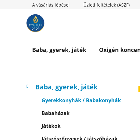
Ugrás
A vásárlás lépései
Üzleti feltételek (ÁSZF)
a
fő
tartalomhoz
Baba, gyerek, játék
Oxigén koncen
O
K
Kategóriák
Baba, gyerek, játék
a
l
átugrása
t
d
Gyerekkonyhák / Babakonyhák
e
a
g
Babaházak
l
ó
s
r
Játékok
i
ó
á
Játszószőnyegek / játszóházak