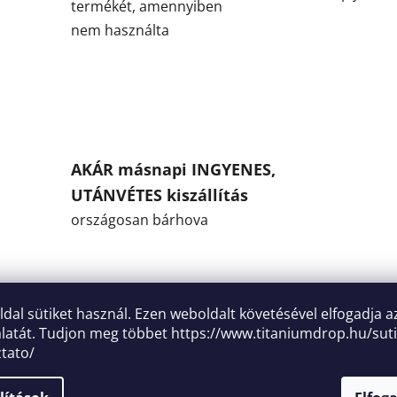
termékét, amennyiben
nem használta
AKÁR másnapi INGYENES,
UTÁNVÉTES kiszállítás
országosan bárhova
oldal sütiket használ. Ezen weboldalt követésével elfogadja a
Leírás
Bes
latát. Tudjon meg többet
https://www.titaniumdrop.hu/suti
ztato/
A
9 értékelés