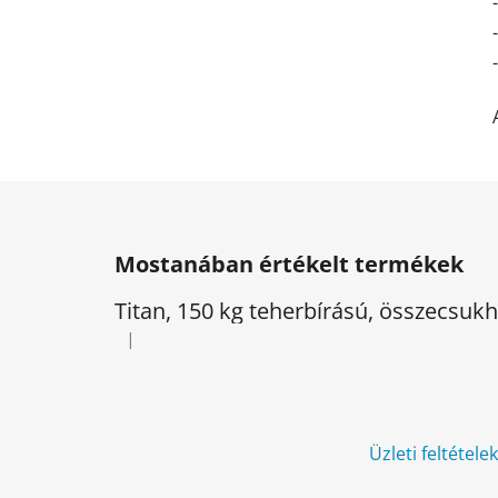
L
á
Mostanában értékelt termékek
b
l
Titan, 150 kg teherbírású, összecsu
é
|
A termék értékelése 5-ből 5 csillag.
c
Üzleti feltétele