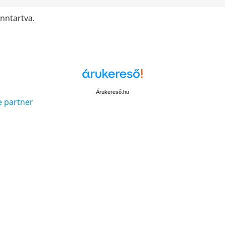
enntartva.
Árukereső.hu
e partner