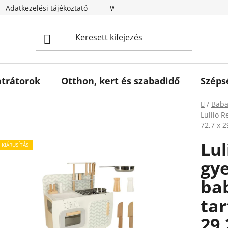
Adatkezelési tájékoztató
Webáruház értékelése
trátorok
Otthon, kert és szabadidő
Széps
Kezdől
/
Baba
Lulilo 
72,7 x 
Lul
KIÁRUSÍTÁS
gy
ba
tar
29,