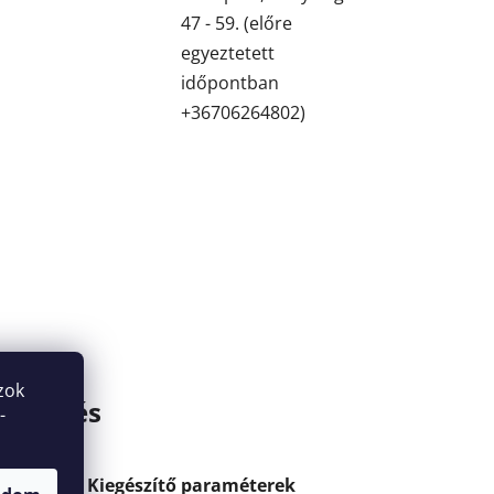
47 - 59. (előre
egyeztetett
időpontban
+36706264802)
zok
zélgetés
-
Kiegészítő paraméterek