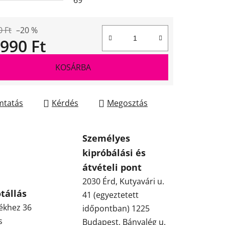
69
0 Ft
–20 %
 990 Ft
gár:
KOSÁRBA
tatás
Kérdés
Megosztás
Személyes
kipróbálási és
átvételi pont
2030 Érd, Kutyavári u.
tállás
41 (egyeztetett
ékhez 36
időpontban) 1225
s
Budapest, Bányalég u.