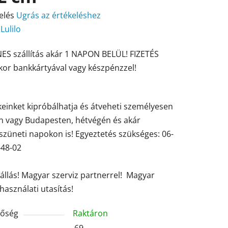
elés
Ugrás az értékeléshez
:
Lulilo
ES szállítás akár 1 NAPON BELÜL! FIZETÉS
ése
kor bankkártyával vagy készpénzzel!
einket kipróbálhatja és átveheti személyesen
en vagy Budapesten, hétvégén és akár
züneti napokon is! Egyeztetés szükséges: 06-
-48-02
tállás! Magyar szerviz partnerrel! Magyar
használati utasítás!
tőség
Raktáron