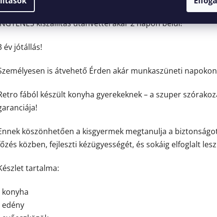
4,6
lítások
Elfog
termék
átlagos
értékelése
INGYENES kiszállítás utánvéttel akár 2 napon belül!
5-
ből
4,6
3 év jótállás!
csillag.
Személyesen is átvehető Érden akár munkaszüneti napokon 
Retro fából készült konyha gyerekeknek – a szuper szórakoz
garanciája!
Ennek köszönhetően a kisgyermek megtanulja a biztonságo
főzés közben, fejleszti kézügyességét, és sokáig elfoglalt lesz
Készlet tartalma:
- konyha
- edény