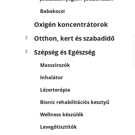
p
k
a
Babakocsi
n
e
Oxigén koncentrátorok
l
Otthon, kert és szabadidő
Szépség és Egészség
Masszírozók
Inhalátor
Lézerterápia
Bionic rehabilitációs kesztyű
Wellness készülék
Levegőtisztítók