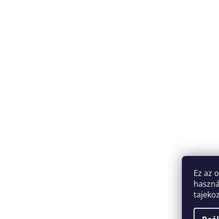
Ez az 
haszná
tajeko