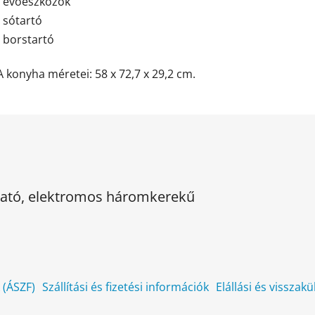
- evőeszközök
- sótartó
- borstartó
A konyha méretei: 58 x 72,7 x 29,2 cm.
kható, elektromos háromkerekű
k (ÁSZF)
Szállítási és fizetési információk
Elállási és visszak