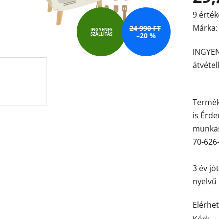
A
9 érték
termék
Márka
24 990 FT
INGYENES
SZÁLLÍTÁS
–20 %
átlagos
INGYEN
értékel
átvétel
5-
ből
4,6
Termék
csillag.
is Érd
munkas
70-626
3 év jó
nyelvű 
Elérhe