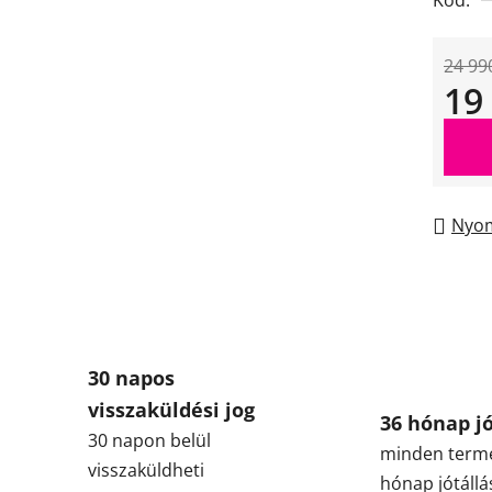
Kód:
24 99
19
Egysé
Nyom
30 napos
visszaküldési jog
36 hónap jó
30 napon belül
minden term
visszaküldheti
hónap jótállá