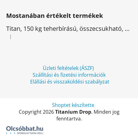
L
á
Mostanában értékelt termékek
b
l
Titan, 150 kg teherbírású, összecsukható, elektromos háromkerekű
é
|
A termék értékelése 5-ből 5 csillag.
c
Üzleti feltételek (ÁSZF)
Szállítási és fizetési információk
Elállási és visszaküldési szabályzat
Shoptet készítette
Copyright 2026
Titanium Drop
. Minden jog
fenntartva.