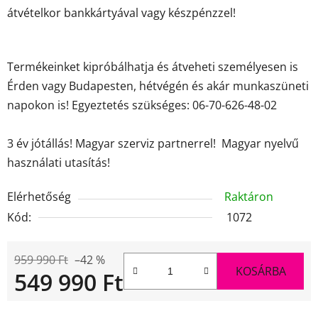
átvételkor bankkártyával vagy készpénzzel!
Termékeinket kipróbálhatja és átveheti személyesen is
Érden vagy Budapesten, hétvégén és akár munkaszüneti
napokon is! Egyeztetés szükséges: 06-70-626-48-02
3 év jótállás! Magyar szerviz partnerrel! Magyar nyelvű
használati utasítás!
Elérhetőség
Raktáron
Kód:
1072
959 990 Ft
–42 %
KOSÁRBA
549 990 Ft
Egységár: