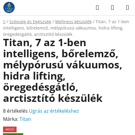
Ugrás
Keresés
KOSÁR
a
fő
Kezdőlap
/
Szépség és Egészség
/
Wellness készülék
/
Titan, 7 az 1-ben
tartalomhoz
intelligens, bőrelemző, mélypórusú vákuumos, hidra lifting,
öregedésgátló, arctisztító készülék
Titan, 7 az 1-ben
intelligens, bőrelemző,
mélypórusú vákuumos,
hidra lifting,
öregedésgátló,
arctisztító készülék
A
8 értékelés
Ugrás az értékeléshez
termék
Márka:
Titan
átlagos
AKCIÓ