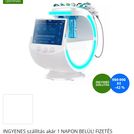
értékelése
ÚJDONSÁG
5-
ből
4,8
csillag.
959 990
INGYENES
FT
SZÁLLÍTÁS
–42 %
INGYENES szállítás akár 1 NAPON BELÜL! FIZETÉS