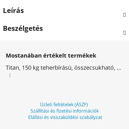
Leírás
Beszélgetés
L
á
Mostanában értékelt termékek
b
l
Titan, 150 kg teherbírású, összecsukható, elektromos háromkerekű
é
|
A termék értékelése 5-ből 5 csillag.
c
Üzleti feltételek (ÁSZF)
Szállítási és fizetési információk
Elállási és visszaküldési szabályzat