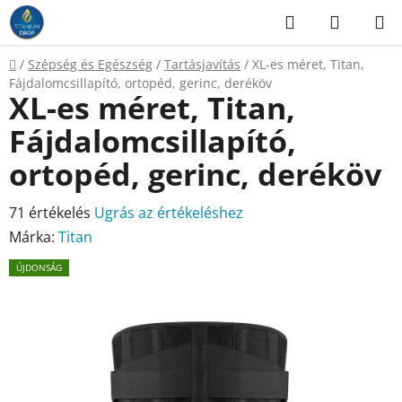
Ugrás
Keresés
KOSÁR
a
fő
Kezdőlap
/
Szépség és Egészség
/
Tartásjavítás
/
XL-es méret, Titan,
tartalomhoz
Fájdalomcsillapító, ortopéd, gerinc, deréköv
XL-es méret, Titan,
Fájdalomcsillapító,
ortopéd, gerinc, deréköv
A
71 értékelés
Ugrás az értékeléshez
termék
Márka:
Titan
átlagos
ÚJDONSÁG
értékelése
5-
ből
4,5
csillag.