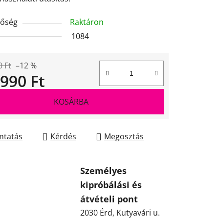
tőség
Raktáron
1084
0 Ft
–12 %
 990 Ft
gár:
KOSÁRBA
tatás
Kérdés
Megosztás
Személyes
kipróbálási és
átvételi pont
2030 Érd, Kutyavári u.