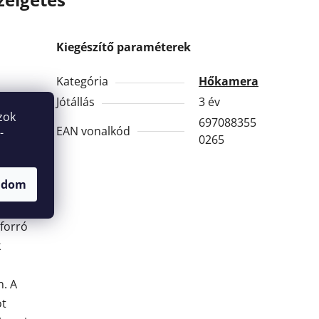
Kiegészítő paraméterek
Kategória
Hőkamera
Jótállás
3 év
zok
697088355
EAN vonalkód
-
0265
adom
 forró
k
n. A
ot