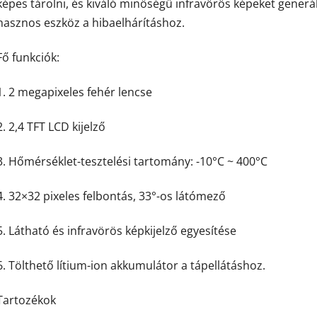
képes tárolni, és kiváló minőségű infravörös képeket generá
hasznos eszköz a hibaelhárításhoz.
Fő funkciók:
1. 2 megapixeles fehér lencse
2. 2,4 TFT LCD kijelző
3. Hőmérséklet-tesztelési tartomány: -10°C ~ 400°C
4. 32×32 pixeles felbontás, 33°-os látómező
5. Látható és infravörös képkijelző egyesítése
6. Tölthető lítium-ion akkumulátor a tápellátáshoz.
Tartozékok