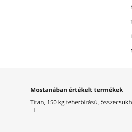
L
á
Mostanában értékelt termékek
b
l
Titan, 150 kg teherbírású, összecsu
é
|
A termék értékelése 5-ből 5 csillag.
c