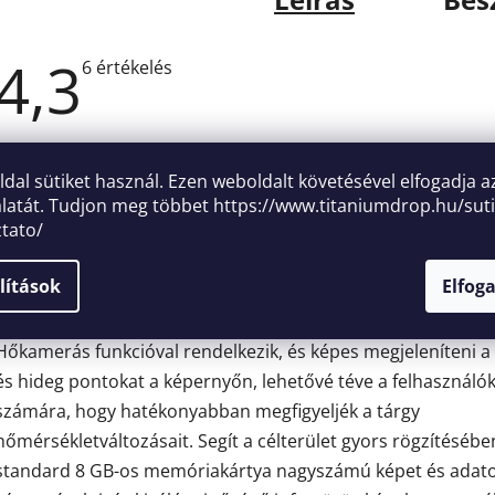
4,3
A
6 értékelés
termék
átlagos
értékelése
5-
ből
4,3
oldal sütiket használ. Ezen weboldalt követésével elfogadja a
Hőmérsékletmérési tartomány: -10~400℃
csillag.
latát. Tudjon meg többet
https://www.titaniumdrop.hu/suti
ztato/
Tápellátás: 3,7 V-os lítium akkumulátor
lítások
Elfog
Áttekintés
Hőkamerás funkcióval rendelkezik, és képes megjeleníteni a
és hideg pontokat a képernyőn, lehetővé téve a felhasználó
számára, hogy hatékonyabban megfigyeljék a tárgy
hőmérsékletváltozásait. Segít a célterület gyors rögzítésébe
standard 8 GB-os memóriakártya nagyszámú képet és adat