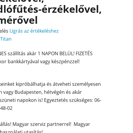
lófűtés-érzékelővel,
mérővel
elés
Ugrás az értékeléshez
:
Titan
ES szállítás akár 1 NAPON BELÜL! FIZETÉS
ése
kor bankkártyával vagy készpénzzel!
einket kipróbálhatja és átveheti személyesen
en vagy Budapesten, hétvégén és akár
züneti napokon is! Egyeztetés szükséges: 06-
-48-02
tállás! Magyar szerviz partnerrel! Magyar
használati utasítás!