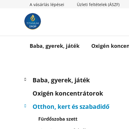
Ugrás
A vásárlás lépései
Üzleti feltételek (ÁSZF)
a
fő
tartalomhoz
Baba, gyerek, játék
Oxigén koncen
O
K
Kategóriák
Baba, gyerek, játék
a
l
átugrása
t
d
Oxigén koncentrátorok
e
a
g
l
Otthon, kert és szabadidő
ó
s
r
Fürdőszoba szett
i
ó
á