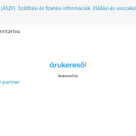
k (ÁSZF)
Szállítási és fizetési információk
Elállási és visszak
enntartva.
Árukereső.hu
e partner