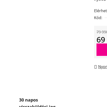
Elérhe
Kód:
79 99
69
Egysé
Nyom
30 napos
visszaküldési jog