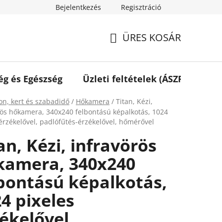
Bejelentkezés
Regisztráció
ÜRES KOSÁR
KOSÁR
ég és Egészség
Üzleti feltételek (ÁSZF)
Elé
ap
on, kert és szabadidő
/
Hőkamera
/
Titan, Kézi,
rös hőkamera, 340x240 felbontású képalkotás, 1024
 érzékelővel, padlófűtés-érzékelővel, hőmérővel
an, Kézi, infravörös
kamera, 340x240
bontású képalkotás,
4 pixeles
ékelővel,