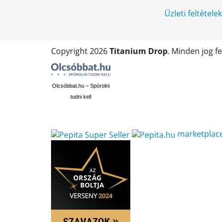
Üzleti feltétele
Copyright 2026
Titanium Drop
. Minden jog f
Olcsóbbat.hu – Spórolni
tudni kell
marketplac