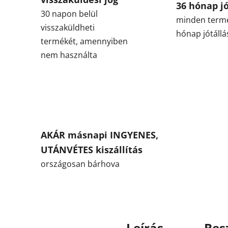
36 hónap jó
30 napon belül
minden term
visszaküldheti
hónap jótállá
termékét, amennyiben
nem használta
AKÁR másnapi INGYENES,
UTÁNVÉTES kiszállítás
országosan bárhova
Leírás
Bes