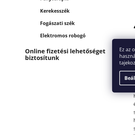
Kerekesszék
Fogászati szék
Elektromos robogó
Ez az 
Online fizetési lehetőséget
haszná
biztosítunk
tajeko
Beál