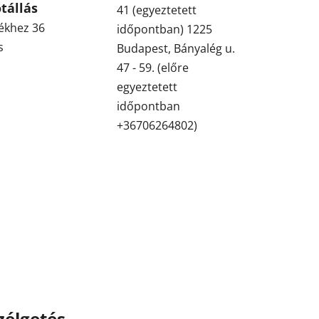
tállás
41 (egyeztetett
ékhez 36
időpontban) 1225
s
Budapest, Bányalég u.
47 - 59. (előre
egyeztetett
időpontban
+36706264802)
zélgetés