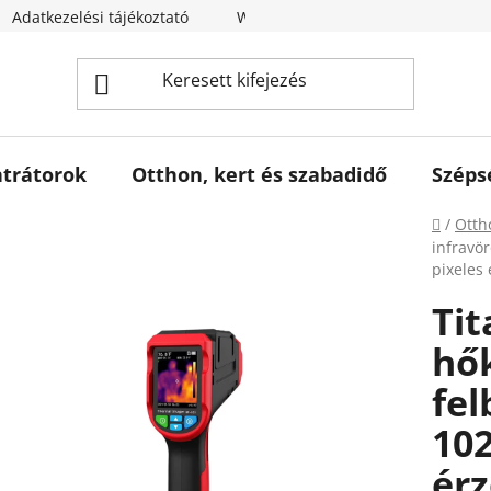
Adatkezelési tájékoztató
Webáruház értékelése
trátorok
Otthon, kert és szabadidő
Széps
Kezdől
/
Otth
infravö
pixeles
Tit
hő
fel
102
érz