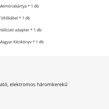
Memóriakártya * 1 db
Töltőkábel * 1 db
Hálózati adapter * 1 db
Magyar Kézikönyv * 1 db
kható, elektromos háromkerekű