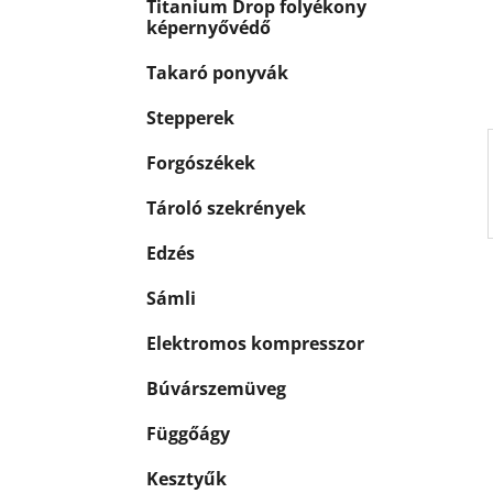
p
Titanium Drop folyékony
k
a
képernyővédő
n
Takaró ponyvák
e
l
Stepperek
Forgószékek
Tároló szekrények
Edzés
Sámli
Elektromos kompresszor
Búvárszemüveg
Függőágy
Kesztyűk