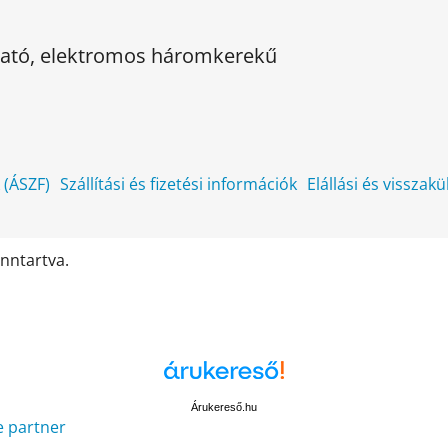
kható, elektromos háromkerekű
k (ÁSZF)
Szállítási és fizetési információk
Elállási és visszak
enntartva.
Árukereső.hu
e partner