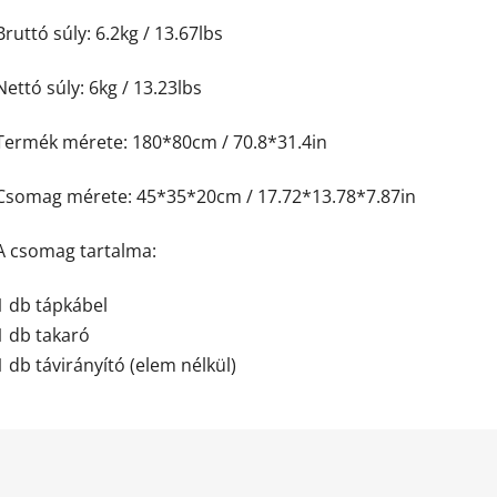
Bruttó súly: 6.2kg / 13.67lbs
Nettó súly: 6kg / 13.23lbs
Termék mérete: 180*80cm / 70.8*31.4in
Csomag mérete: 45*35*20cm / 17.72*13.78*7.87in
A csomag tartalma:
1 db tápkábel
1 db takaró
1 db távirányító (elem nélkül)