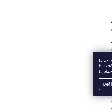
Ez az 
haszná
tajeko
Beál