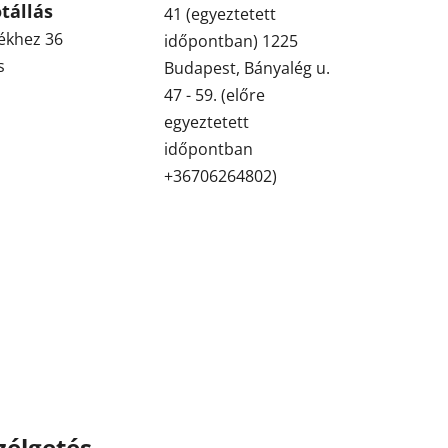
tállás
41 (egyeztetett
ékhez 36
időpontban) 1225
s
Budapest, Bányalég u.
47 - 59. (előre
egyeztetett
időpontban
+36706264802)
zélgetés