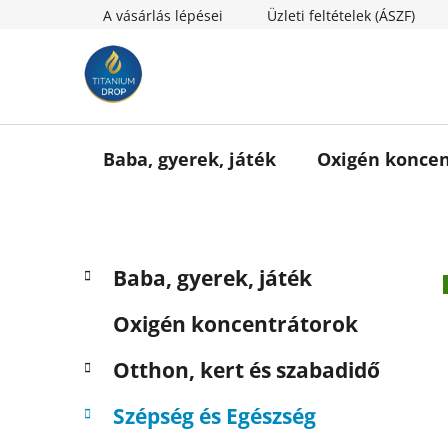
Ugrás
A vásárlás lépései
Üzleti feltételek (ÁSZF)
a
fő
tartalomhoz
Baba, gyerek, játék
Oxigén koncen
O
K
Kategóriák
Baba, gyerek, játék
a
l
átugrása
t
d
Oxigén koncentrátorok
e
a
g
l
Otthon, kert és szabadidő
ó
s
r
Szépség és Egészség
i
ó
á