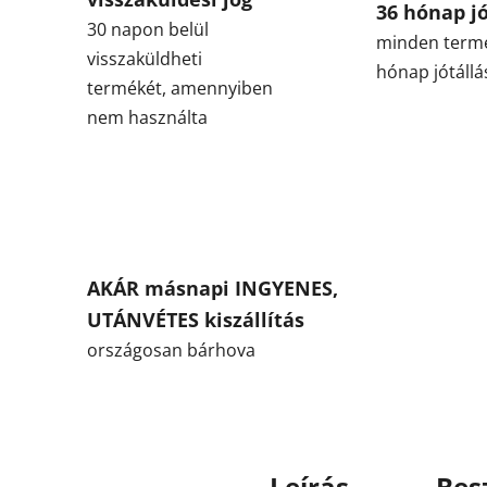
36 hónap jó
30 napon belül
minden term
visszaküldheti
hónap jótállá
termékét, amennyiben
nem használta
AKÁR másnapi INGYENES,
UTÁNVÉTES kiszállítás
országosan bárhova
Leírás
Bes