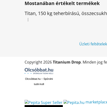
Mostanában értékelt termékek
b
l
Titan, 150 kg teherbírású, összecsu
é
|
A termék értékelése 5-ből 5 csillag.
c
Üzleti feltétele
Copyright 2026
Titanium Drop
. Minden jog f
Olcsóbbat.hu – Spórolni
tudni kell
marketplac