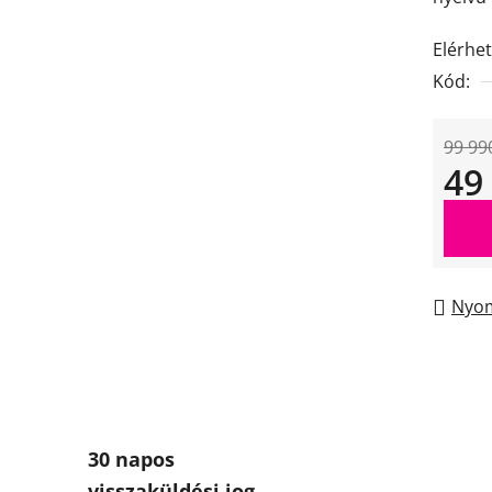
Elérhe
Kód:
99 99
49
Egysé
Nyom
30 napos
visszaküldési jog