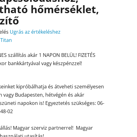
ítható hőmérséklet,
zítő
elés
Ugrás az értékeléshez
:
Titan
ES szállítás akár 1 NAPON BELÜL! FIZETÉS
ése
kor bankkártyával vagy készpénzzel!
einket kipróbálhatja és átveheti személyesen
en vagy Budapesten, hétvégén és akár
züneti napokon is! Egyeztetés szükséges: 06-
-48-02
tállás! Magyar szerviz partnerrel! Magyar
használati utasítás!