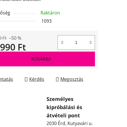
tőség
Raktáron
1093
0 Ft
–50 %
 990 Ft
gár:
KOSÁRBA
tatás
Kérdés
Megosztás
Személyes
kipróbálási és
átvételi pont
2030 Érd, Kutyavári u.