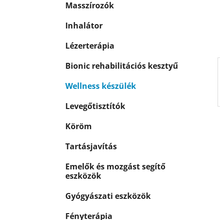
p
Masszírozók
k
a
n
Inhalátor
e
Lézerterápia
l
Bionic rehabilitációs kesztyű
Wellness készülék
Levegőtisztítók
Köröm
Tartásjavítás
Emelők és mozgást segítő
eszközök
Gyógyászati eszközök
Fényterápia