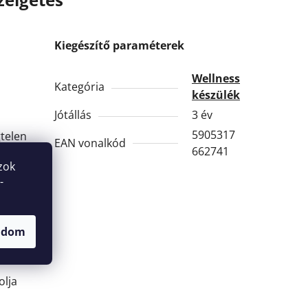
Kiegészítő paraméterek
Wellness
Kategória
készülék
Jótállás
3 év
5905317
telen
EAN vonalkód
662741
zok
 Ha a
-
ndőt,
adom
olja