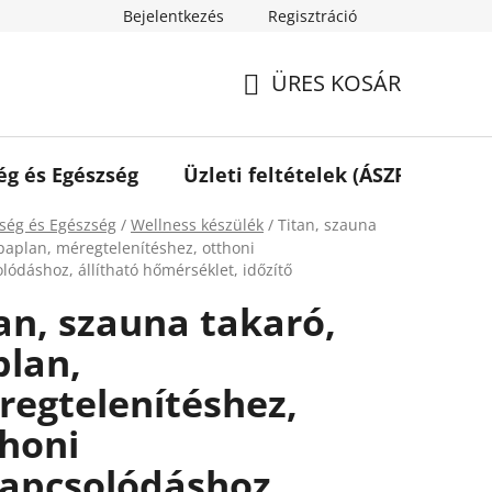
Bejelentkezés
Regisztráció
ÜRES KOSÁR
KOSÁR
ég és Egészség
Üzleti feltételek (ÁSZF)
Elé
ap
ség és Egészség
/
Wellness készülék
/
Titan, szauna
 paplan, méregtelenítéshez, otthoni
lódáshoz, állítható hőmérséklet, időzítő
an, szauna takaró,
plan,
regtelenítéshez,
honi
kapcsolódáshoz,