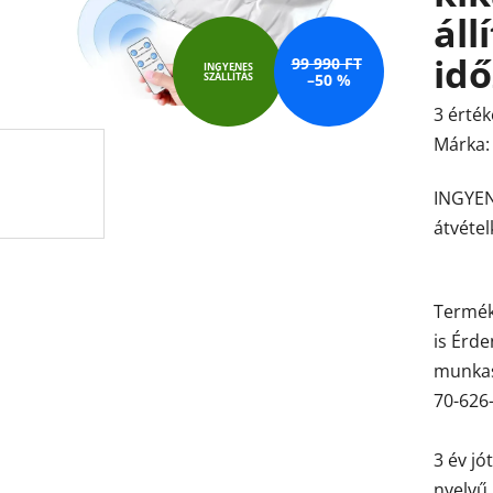
áll
idő
99 990 FT
INGYENES
SZÁLLÍTÁS
–50 %
A
3 érték
termék
Márka
átlagos
INGYEN
értékel
átvétel
5-
ből
4,7
Termék
csillag.
is Érd
munkas
70-626
3 év jó
nyelvű 