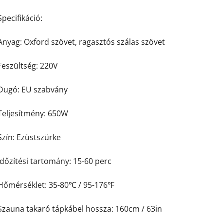
Specifikáció:
Anyag: Oxford szövet, ragasztós szálas szövet
Feszültség: 220V
Dugó: EU szabvány
Teljesítmény: 650W
Szín: Ezüstszürke
Időzítési tartomány: 15-60 perc
Hőmérséklet: 35-80℃ / 95-176℉
Szauna takaró tápkábel hossza: 160cm / 63in