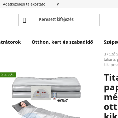
Adatkezelési tájékoztató
Webáruház értékelése
trátorok
Otthon, kert és szabadidő
Széps
Kezdől
/
Szép
takaró,
kikapcso
Tit
ÚJDONSÁG
pa
mé
ott
ki