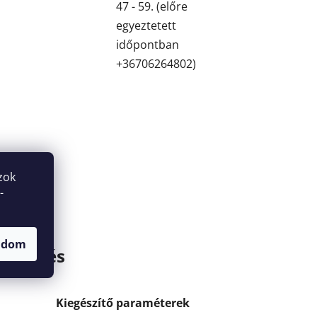
47 - 59. (előre
egyeztetett
időpontban
+36706264802)
zok
-
adom
zélgetés
Kiegészítő paraméterek