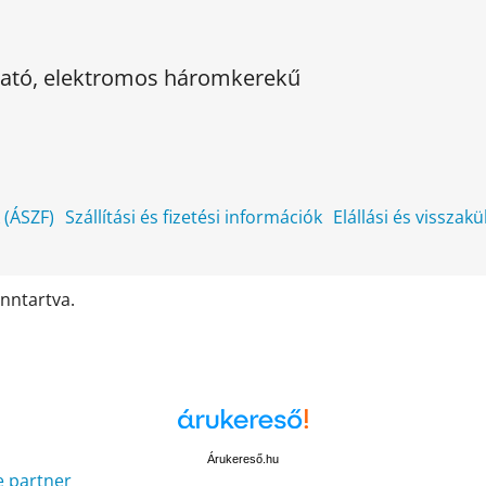
kható, elektromos háromkerekű
k (ÁSZF)
Szállítási és fizetési információk
Elállási és visszak
enntartva.
Árukereső.hu
e partner