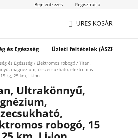
Bejelentkezés
Regisztráció
ÜRES KOSÁR
KOSÁR
ég és Egészség
Üzleti feltételek (ÁSZF)
Elé
ap
ség és Egészség
/
Elektromos robogó
/
Titan,
nnyű, magnézium, összecsukható, elektromos
15 kg, 25 km, Li-ion
an, Ultrakönnyű,
gnézium,
szecsukható,
ktromos robogó, 15
 25 km, Li-ion