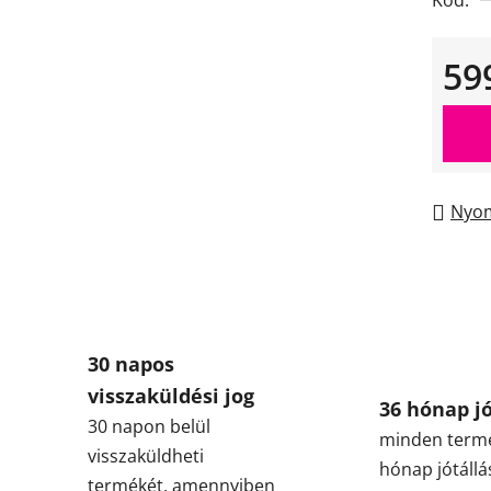
Kód:
59
Egysé
Nyom
30 napos
visszaküldési jog
36 hónap jó
30 napon belül
minden term
visszaküldheti
hónap jótállá
termékét, amennyiben