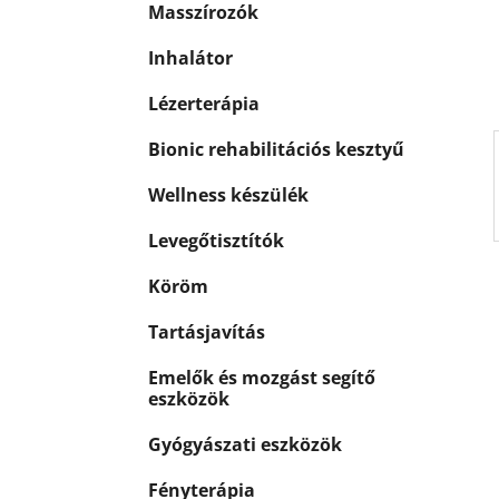
p
Masszírozók
k
a
n
Inhalátor
e
Lézerterápia
l
Bionic rehabilitációs kesztyű
Wellness készülék
Levegőtisztítók
Köröm
Tartásjavítás
Emelők és mozgást segítő
eszközök
Gyógyászati eszközök
Fényterápia