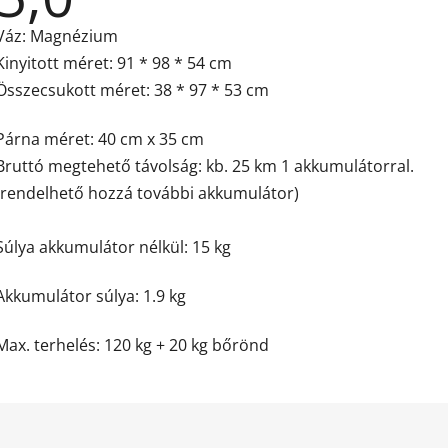
átlagos
értékelése
Váz: Magnézium
5-
ből
Kinyitott méret: 91 * 98 * 54 cm
5,0
csillag.
Összecsukott méret: 38 * 97 * 53 cm
Párna méret: 40 cm x 35 cm
Bruttó megtehető távolság: kb. 25 km 1 akkumulátorral.
(rendelhető hozzá további akkumulátor)
Súlya akkumulátor nélkül: 15 kg
Akkumulátor súlya: 1.9 kg
Max. terhelés: 120 kg + 20 kg bőrönd