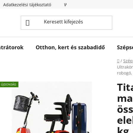
Adatkezelési tájékoztató
Webáruház értékelése
trátorok
Otthon, kert és szabadidő
Széps
Kezdől
/
Szép
Ultrakö
robogó, 
Tit
ÚJDONSÁG
ma
ös
ele
kg,