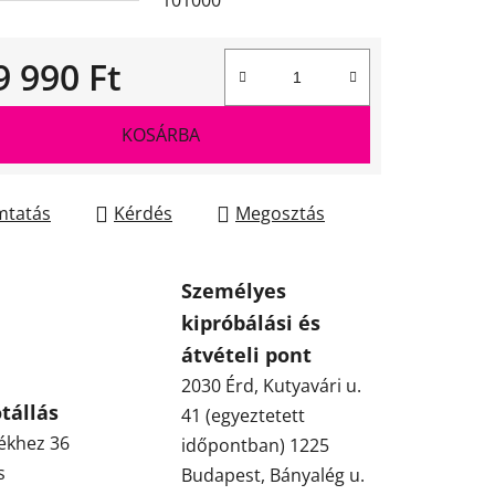
101000
9 990 Ft
gár:
KOSÁRBA
tatás
Kérdés
Megosztás
Személyes
kipróbálási és
átvételi pont
2030 Érd, Kutyavári u.
tállás
41 (egyeztetett
ékhez 36
időpontban) 1225
s
Budapest, Bányalég u.