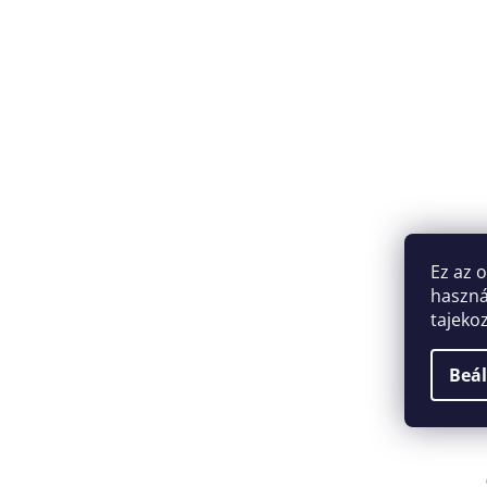
Ez az 
haszná
tajeko
Beál