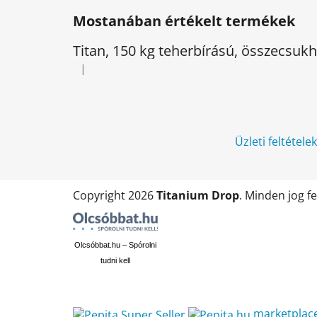
á
Mostanában értékelt termékek
b
l
Titan, 150 kg teherbírású, összecsu
é
|
A termék értékelése 5-ből 5 csillag.
c
Üzleti feltétele
Copyright 2026
Titanium Drop
. Minden jog f
Olcsóbbat.hu – Spórolni
tudni kell
marketplac