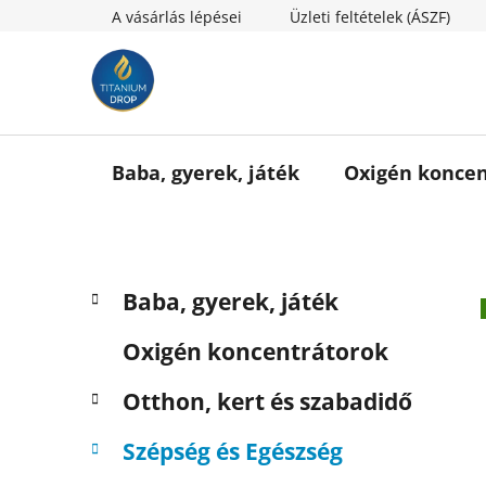
Ugrás
A vásárlás lépései
Üzleti feltételek (ÁSZF)
a
fő
tartalomhoz
Baba, gyerek, játék
Oxigén koncen
O
K
Kategóriák
Baba, gyerek, játék
a
l
átugrása
t
d
Oxigén koncentrátorok
e
a
g
l
Otthon, kert és szabadidő
ó
s
r
Szépség és Egészség
i
ó
á