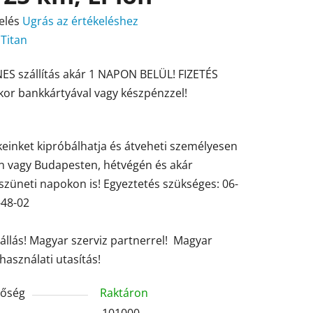
elés
Ugrás az értékeléshez
:
Titan
ES szállítás akár 1 NAPON BELÜL! FIZETÉS
ése
kor bankkártyával vagy készpénzzel!
einket kipróbálhatja és átveheti személyesen
en vagy Budapesten, hétvégén és akár
züneti napokon is! Egyeztetés szükséges: 06-
-48-02
tállás! Magyar szerviz partnerrel! Magyar
használati utasítás!
tőség
Raktáron