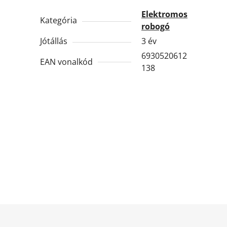
Elektromos
Kategória
robogó
Jótállás
3 év
6930520612
EAN vonalkód
138