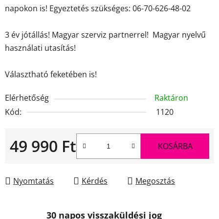
napokon is! Egyeztetés szükséges: 06-70-626-48-02
3 év jótállás! Magyar szerviz partnerrel! Magyar nyelvű
használati utasítás!
Választható feketében is!
Elérhetőség
Raktáron
Kód:
1120
49 990 Ft
KOSÁRBA
Egységár:
Nyomtatás
Kérdés
Megosztás
30 napos visszaküldési jog