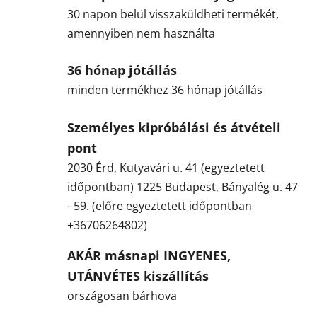
30 napon belül visszaküldheti termékét,
amennyiben nem használta
36 hónap jótállás
minden termékhez 36 hónap jótállás
Személyes kipróbálási és átvételi
pont
2030 Érd, Kutyavári u. 41 (egyeztetett
időpontban) 1225 Budapest, Bányalég u. 47
- 59. (előre egyeztetett időpontban
+36706264802)
AKÁR másnapi INGYENES,
UTÁNVÉTES kiszállítás
országosan bárhova