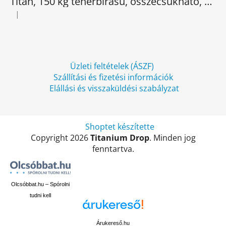
Titan, 150 kg teherbírású, összecsukható, elektromos háromkerekű
é
|
A termék értékelése 5-ből 5 csillag.
c
Üzleti feltételek (ÁSZF)
Szállítási és fizetési információk
Elállási és visszaküldési szabályzat
Shoptet készítette
Copyright 2026
Titanium Drop
. Minden jog
fenntartva.
Olcsóbbat.hu – Spórolni
tudni kell
Árukereső.hu