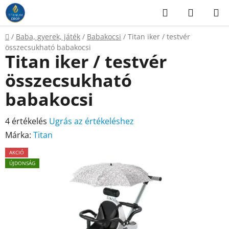
Ugrás
Keresés
KOSÁR
a
fő
Kezdőlap
/
Baba, gyerek, játék
/
Babakocsi
/
Titan iker / testvér
tartalomhoz
összecsukható babakocsi
Titan iker / testvér
összecsukható
babakocsi
A
4 értékelés
Ugrás az értékeléshez
termék
Márka:
Titan
átlagos
AKCIÓ
értékelése
ÚJDONSÁG
5-
ből
4,8
csillag.