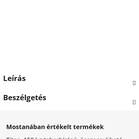
Leírás
Beszélgetés
L
á
Mostanában értékelt termékek
b
l