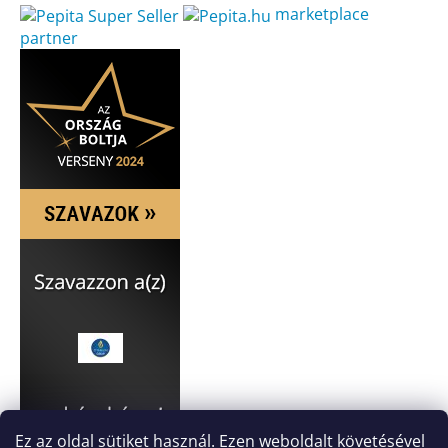
marketplace
partner
Ez az oldal sütiket használ. Ezen weboldalt követésével