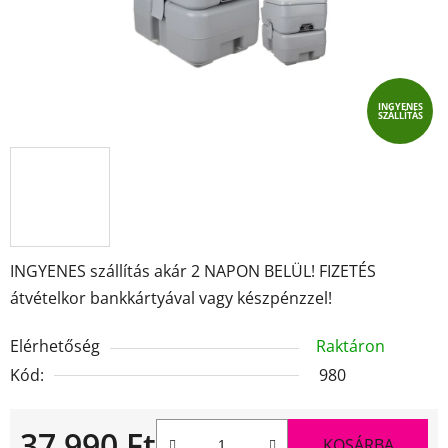
INGYENES
SZÁLLÍTÁS
INGYENES szállítás akár 2 NAPON BELÜL! FIZETÉS
átvételkor bankkártyával vagy készpénzzel!
Elérhetőség
Raktáron
Kód:
980
37 990 Ft
KOSÁRBA