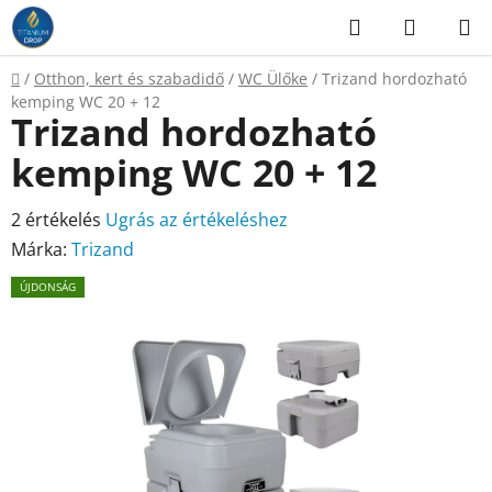
Ugrás
Keresés
KOSÁR
a
fő
Kezdőlap
/
Otthon, kert és szabadidő
/
WC Ülőke
/
Trizand hordozható
tartalomhoz
kemping WC 20 + 12
Trizand hordozható
kemping WC 20 + 12
A
2 értékelés
Ugrás az értékeléshez
termék
Márka:
Trizand
átlagos
ÚJDONSÁG
értékelése
5-
ből
5,0
csillag.