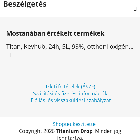
Beszélgetés
L
á
Mostanában értékelt termékek
b
l
Titan, Keyhub, 24h, 5L, 93%, otthoni oxigén koncentrátor
é
|
A termék értékelése 5-ből 5 csillag.
c
Üzleti feltételek (ÁSZF)
Szállítási és fizetési információk
Elállási és visszaküldési szabályzat
Shoptet készítette
Copyright 2026
Titanium Drop
. Minden jog
fenntartva.