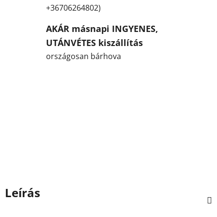
+36706264802)
AKÁR másnapi INGYENES,
UTÁNVÉTES kiszállítás
országosan bárhova
Leírás