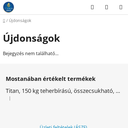
Ugrás
Keresés
KOSÁR
a
fő
Kezdőlap
/
Újdonságok
tartalomhoz
Újdonságok
Bejegyzés nem található...
L
á
Mostanában értékelt termékek
b
l
Titan, 150 kg teherbírású, összecsukható, elektromos háromkerekű
é
|
A termék értékelése 5-ből 5 csillag.
c
Üzleti feltételek (ÁSZF)